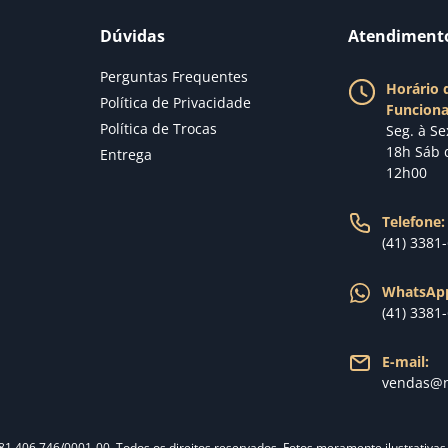
Dúvidas
Atendiment
Perguntas Frequentes
Horário 
Política de Privacidade
Funcion
Política de Trocas
Seg. à Se
18h Sáb 
Entrega
12h00
Telefone:
(41) 3381
WhatsAp
(41) 3381
E-mail:
vendas@n
 81.406.746/0001-00. Todos os direitos reservados. Fotos meramente ilustrativa