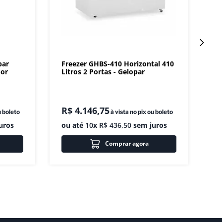
par
Freezer GHBS-410 Horizontal 410
dor
Litros 2 Portas - Gelopar
R$
4
.
146
,
75
u boleto
à vista no pix ou boleto
uros
ou até
10
x
R$
436
,
50
sem juros
Comprar agora