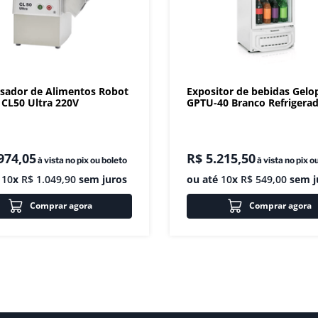
sador de Alimentos Robot
Expositor de bebidas Gelo
CL50 Ultra 220V
GPTU-40 Branco Refrigera
974
,
05
R$
5
.
215
,
50
à vista no pix ou boleto
à vista no pix o
é
10
x
R$
1
.
049
,
90
sem juros
ou até
10
x
R$
549
,
00
sem j
Comprar agora
Comprar agora