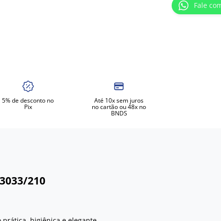
Fale co
5% de desconto no
Até 10x sem juros
Pix
no cartão ou 48x no
BNDS
 3033/210
prática, higiênica e elegante