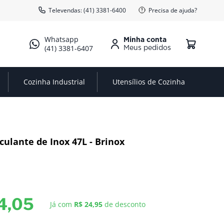
Televendas: (41) 3381-6400
Precisa de ajuda?
Minha conta
(41) 3381-6407
Cozinha Industrial
Utensílios de Cozinha
culante de Inox 47L - Brinox
4
,
05
Já com
R$ 24,95
de desconto