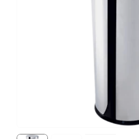
10
º
fritadeira