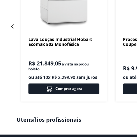
Lava Louças Industrial Hobart
Proces
Ecomax 503 Monofásica
Coupe 
R$
21
.
849
,
05
à vista no pix ou
R$
9
.
boleto
ou até
10
x
R$
2
.
299
,
90
sem juros
ou at
Comprar agora
Utensílios profissionais