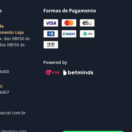
o
Formas de Pagamento
de
amento Loja
x. das 08h50 às
das 08h50 às
Powered by
-6400
p:
-6407
arcel.com.br
s. TRAVESSA JOSE