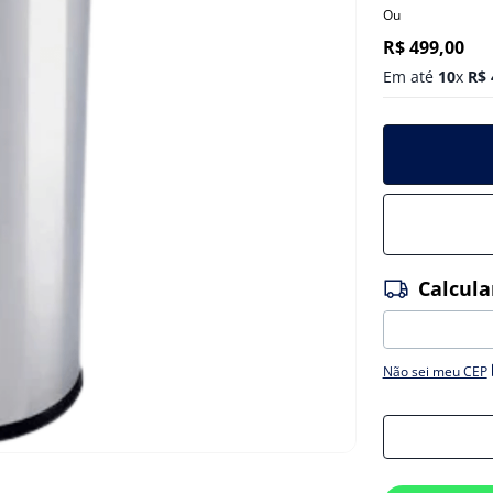
Ou
R$
499
,
00
Em até
10
x
R$
Não sei meu CEP