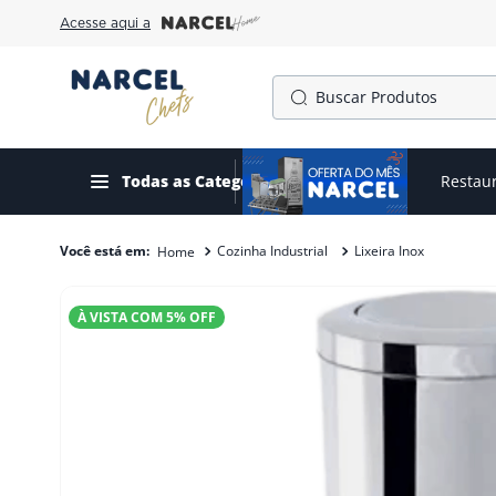
Acesse aqui a
Buscar Produtos
TERMOS MAIS BUSCADOS
1
º
cafeteira
Todas as Categorias
Ofertas do mês
Restau
2
º
fogão
Cozinha Industrial
Lixeira Inox
3
º
freezer
4
º
forno
À VISTA COM
5
% OFF
5
º
gelopar
6
º
panela pressão
7
º
moedor
8
º
amassadeira
9
º
exaustor