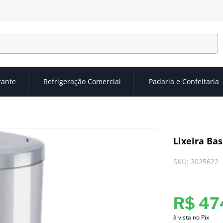
rante
Refrigeração Comercial
Padaria e Confeitaria
Lixeira Bas
SKU
:
3025622
R$
47
à vista no Pix