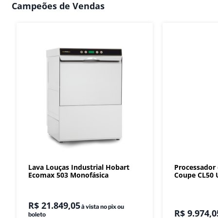
Campeões de Vendas
Lava Louças Industrial Hobart
Processador
Ecomax 503 Monofásica
Coupe CL50 U
R$
21
.
849
,
05
à vista no pix ou
R$
9
.
974
,
0
boleto