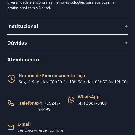
diversificada e encontre as melhores soluções para sua cozinha
profissional com a Narcel.
Institucional
+
Quem somos
Dúvidas
+
Como comprar
Perguntas Frequentes
Fale conosco
Atendimento
Política de Privacidade
Blog Narcel
Política de Trocas
Horário de Funcionamento Loja
Nossa loja
Seg. à Sex. das 08h50 às 18h Sáb das 08h50 às 12h00
Política de Entrega
WhatsApp:
_
Telefone:
(41) 99247-
(41) 3381-6407
94499
E-mail:
vendas@narcel.com.br