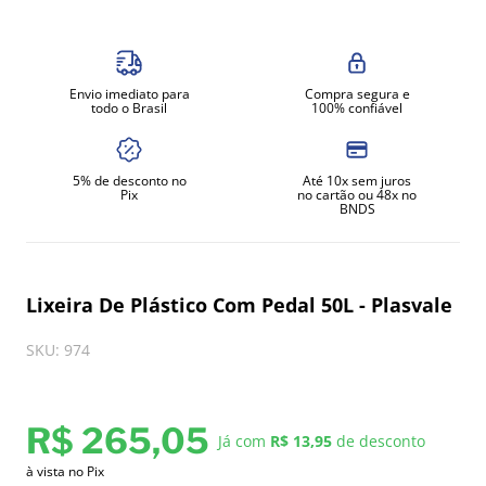
8
º
moedor
9
º
prato
Envio imediato para
Compra segura e
10
º
amassadeira
todo o Brasil
100% confiável
5% de desconto no
Até 10x sem juros
Pix
no cartão ou 48x no
BNDS
Lixeira De Plástico Com Pedal 50L - Plasvale
SKU
:
974
R$
265
,
05
Já com
R$ 13,95
de desconto
à vista no Pix