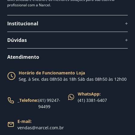
profissional com a Narcel.
Institucional
+
Quem somos
Dúvidas
+
Como comprar
Perguntas Frequentes
Fale conosco
Atendimento
Política de Privacidade
Blog Narcel
Política de Trocas
Horário de Funcionamento Loja
Nossa loja
Seg. à Sex. das 08h50 às 18h Sáb das 08h50 às 12h00
Política de Entrega
WhatsApp:
_
Telefone:
(41) 99247-
(41) 3381-6407
94499
E-mail:
vendas@narcel.com.br