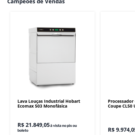
Campeões de Vendas
Lava Louças Industrial Hobart
Processador
Ecomax 503 Monofásica
Coupe CL50 U
R$
21
.
849
,
05
à vista no pix ou
R$
9
.
974
,
0
boleto