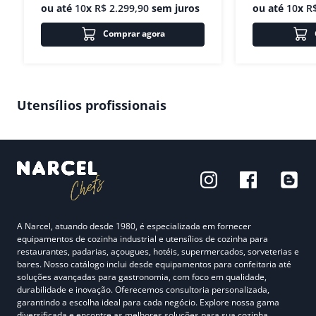
ou até
10
x
R$
2
.
299
,
90
sem juros
ou até
10
x
R
Comprar agora
Utensílios profissionais
A Narcel, atuando desde 1980, é especializada em fornecer
equipamentos de cozinha industrial e utensílios de cozinha para
restaurantes, padarias, açougues, hotéis, supermercados, sorveterias e
bares. Nosso catálogo inclui desde equipamentos para confeitaria até
soluções avançadas para gastronomia, com foco em qualidade,
durabilidade e inovação. Oferecemos consultoria personalizada,
garantindo a escolha ideal para cada negócio. Explore nossa gama
diversificada e encontre as melhores soluções para sua cozinha