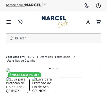
Acesse aqui a
Buscar
TERMOS MAIS BUSCADOS
1
º
cafeteira
Utensílios Profissionais
Utensílios de Cozinha
2
º
gelopar
3
º
freezer
À VISTA COM
5
% OFF
4
º
fogão
5
º
forno
6
º
panela pressão
7
º
exaustor