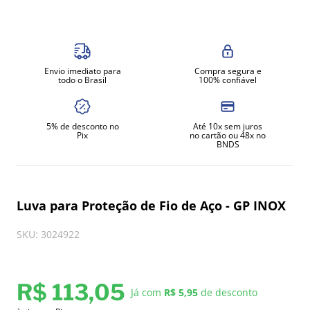
8
º
moedor
9
º
amassadeira
10
º
prato
Envio imediato para
Compra segura e
todo o Brasil
100% confiável
5% de desconto no
Até 10x sem juros
Pix
no cartão ou 48x no
BNDS
Luva para Proteção de Fio de Aço - GP INOX
SKU
:
3024922
R$
113
,
05
Já com
R$ 5,95
de desconto