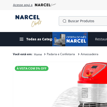
Acesse aqui a
Buscar Produtos
TERMOS MAIS BUSCADOS
1
º
cafeteira
Todas as Categorias
Ofertas do mês
Restau
2
º
fogão
Padaria e Confeitaria
Amassadeira
3
º
forno
4
º
freezer
À VISTA COM
5
% OFF
5
º
exaustor
6
º
panela pressão
7
º
moedor
8
º
gelopar
9
º
fritadeira