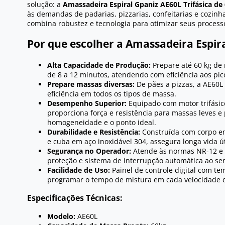
solução: a
Amassadeira Espiral Gpaniz AE60L Trifásica de 
às demandas de padarias, pizzarias, confeitarias e cozinh
combina robustez e tecnologia para otimizar seus process
Por que escolher a Amassadeira Espir
Alta Capacidade de Produção:
Prepare até 60 kg de 
de 8 a 12 minutos, atendendo com eficiência aos pi
Prepare massas diversas:
De pães a pizzas, a AE60L
eficiência em todos os tipos de massa.
Desempenho Superior:
Equipado com motor trifásico
proporciona força e resistência para massas leves e
homogeneidade e o ponto ideal.
Durabilidade e Resistência:
Construída com corpo em
e cuba em aço inoxidável 304, assegura longa vida út
Segurança no Operador:
Atende às normas NR-12 e
proteção e sistema de interrupção automática ao ser
Facilidade de Uso:
Painel de controle digital com te
programar o tempo de mistura em cada velocidade c
Especificações Técnicas:
Modelo:
AE60L