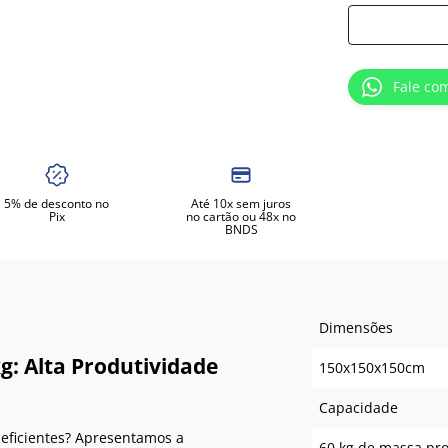
Fale co
5% de desconto no
Até 10x sem juros
Pix
no cartão ou 48x no
BNDS
Dimensões
g: Alta Produtividade
150x150x150cm
Capacidade
eficientes? Apresentamos a
60 kg de massa pr