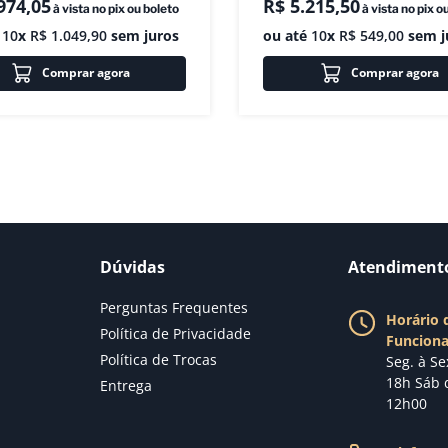
974
,
05
R$
5
.
215
,
50
à vista no pix ou boleto
à vista no pix o
é
10
x
R$
1
.
049
,
90
sem juros
ou até
10
x
R$
549
,
00
sem j
Comprar agora
Comprar agora
Dúvidas
Atendiment
Perguntas Frequentes
Horário 
Política de Privacidade
Funcion
Política de Trocas
Seg. à Se
18h Sáb 
Entrega
12h00