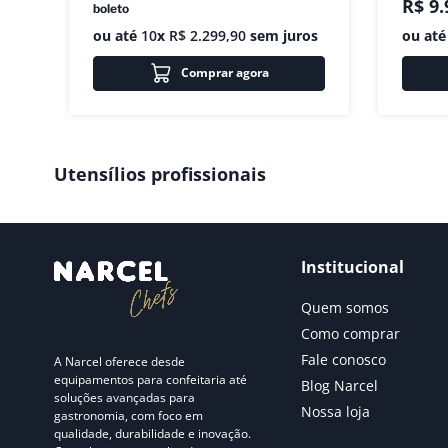
R$
9
.
boleto
ou até
10
x
R$
2
.
299
,
90
sem juros
ou at
Comprar agora
Utensílios profissionais
Institucional
Quem somos
Como comprar
Fale conosco
A Narcel oferece desde
equipamentos para confeitaria até
Blog Narcel
soluções avançadas para
Nossa loja
gastronomia, com foco em
qualidade, durabilidade e inovação.