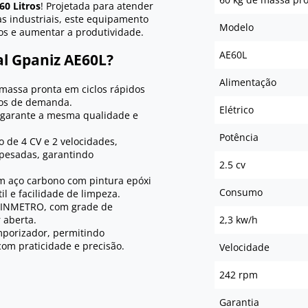
60 Litros
! Projetada para atender
as industriais, este equipamento
Modelo
os e aumentar a produtividade.
AE60L
al Gpaniz AE60L?
Alimentação
massa pronta em ciclos rápidos
cos de demanda.
Elétrico
 garante a mesma qualidade e
Potência
 de 4 CV e 2 velocidades,
 pesadas, garantindo
2.5 cv
 aço carbono com pintura epóxi
Consumo
il e facilidade de limpeza.
 INMETRO, com grade de
 aberta.
2,3 kw/h
mporizador, permitindo
om praticidade e precisão.
Velocidade
242 rpm
Garantia