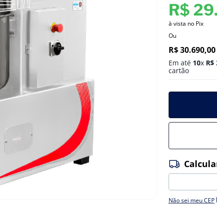
R$
29
à vista no Pix
Ou
R$
30
.
690
,
00
Em até
10
x
R$
cartão
Não sei meu CEP