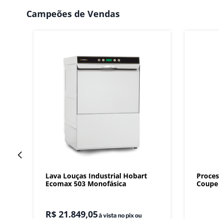
Campeões de Vendas
Lava Louças Industrial Hobart
Proces
Ecomax 503 Monofásica
Coupe 
R$
21
.
849
,
05
à vista no pix ou