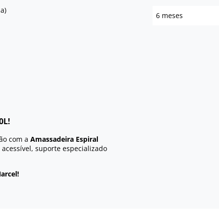
a)
6 meses
0L!
ção com a
Amassadeira Espiral
e acessível, suporte especializado
arcel!