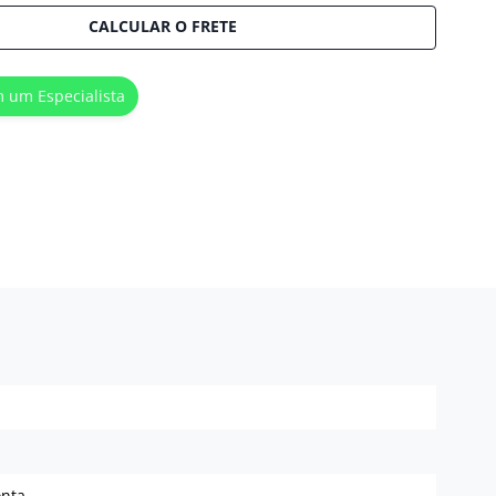
CALCULAR O FRETE
m um Especialista
onta