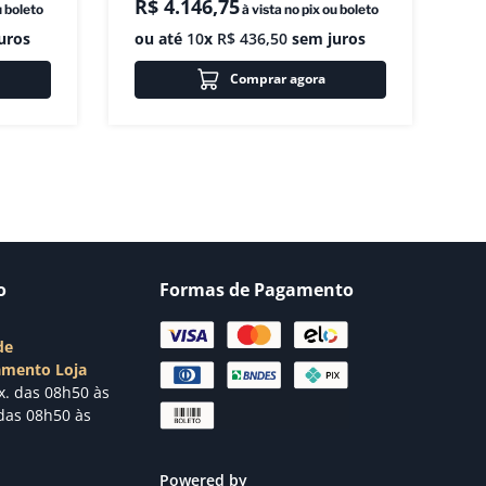
R$
4
.
146
,
75
u boleto
à vista no pix ou boleto
uros
ou até
10
x
R$
436
,
50
sem juros
Comprar agora
o
Formas de Pagamento
de
amento Loja
x. das 08h50 às
das 08h50 às
Powered by