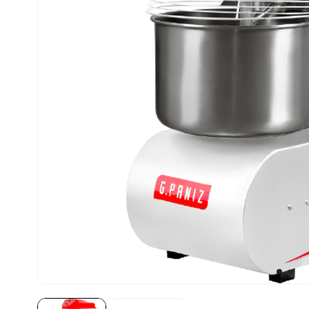
10
º
robot coupe