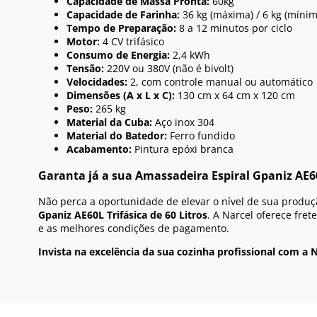
Capacidade de Massa Pronta:
60kg
Capacidade de Farinha:
36 kg (máxima) / 6 kg (mínim
Tempo de Preparação:
8 a 12 minutos por ciclo
Motor:
4 CV trifásico
Consumo de Energia:
2,4 kWh
Tensão:
220V ou 380V (não é bivolt)
Velocidades:
2, com controle manual ou automático
Dimensões (A x L x C):
130 cm x 64 cm x 120 cm
Peso:
265 kg
Material da Cuba:
Aço inox 304
Material do Batedor:
Ferro fundido
Acabamento:
Pintura epóxi branca
Garanta já a sua Amassadeira Espiral Gpaniz AE6
Não perca a oportunidade de elevar o nível de sua produ
Gpaniz AE60L Trifásica de 60 Litros
. A Narcel oferece fret
e as melhores condições de pagamento.
Invista na excelência da sua cozinha profissional com a N