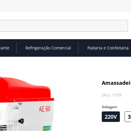
rante
Refrigeração Comercial
Padaria e Confeitaria
Amassadeir
SKU
:
1193
Voltagem
220V
3