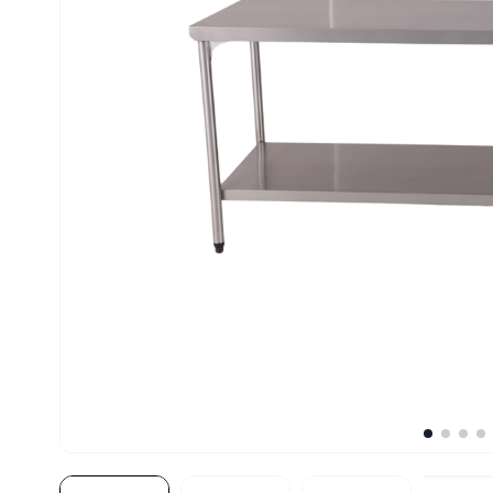
10
º
fritadeira