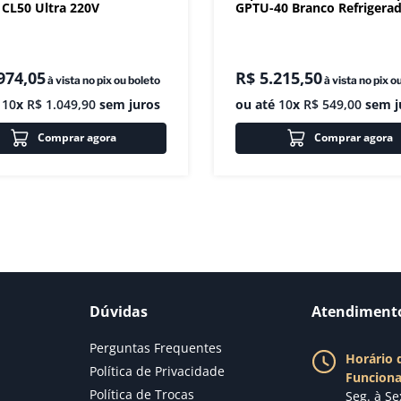
CL50 Ultra 220V
GPTU-40 Branco Refrigera
974
,
05
R$
5
.
215
,
50
à vista no pix ou boleto
à vista no pix o
é
10
x
R$
1
.
049
,
90
sem juros
ou até
10
x
R$
549
,
00
sem j
Comprar agora
Comprar agora
Dúvidas
Atendiment
Perguntas Frequentes
Horário 
Política de Privacidade
Funcion
Política de Trocas
Seg. à Se