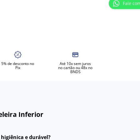
Fale co
5% de desconto no
Até 10x sem juros
Pix
no cartão ou 48x no
BNDS
leira Inferior
 higiênica e durável?