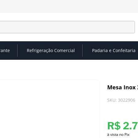
rante
Refrigeração Comercial
Padaria e Confeitaria
Mesa Inox 
SKU
:
3022906
R$
2
.
à vista no Pix