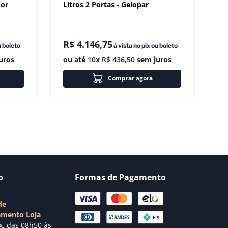
dor
Litros 2 Portas - Gelopar
R$
4
.
146
,
75
u boleto
à vista no pix ou boleto
uros
ou até
10
x
R$
436
,
50
sem juros
Comprar agora
o
Formas de Pagamento
de
amento Loja
x. das 08h50 às