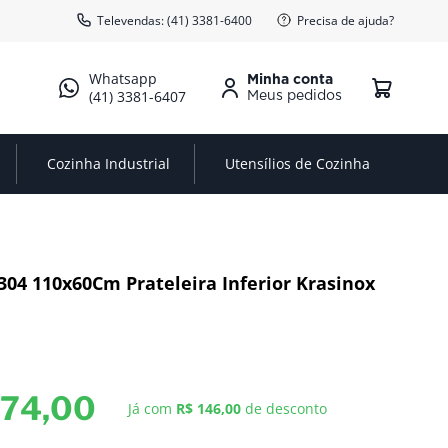
Televendas: (41) 3381-6400
Precisa de ajuda?
Minha conta
(41) 3381-6407
Cozinha Industrial
Utensílios de Cozinha
304 110x60Cm Prateleira Inferior Krasinox
774
,
00
Já com
R$ 146,00
de desconto