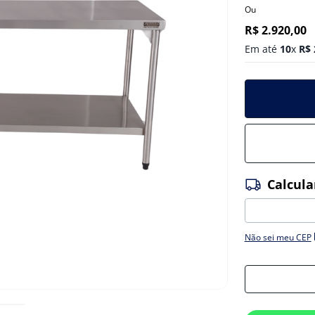
Ou
R$
2
.
920
,
00
Em até
10
x
R$
Não sei meu CEP