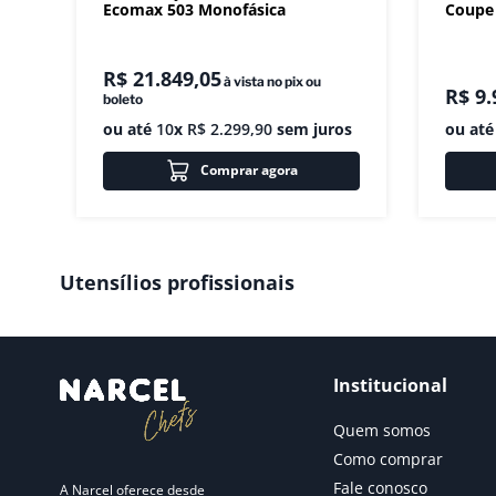
Ecomax 503 Monofásica
Coupe 
R$
21
.
849
,
05
à vista no pix ou
R$
9
.
boleto
ou até
10
x
R$
2
.
299
,
90
sem juros
ou at
Comprar agora
Utensílios profissionais
Institucional
Quem somos
Como comprar
Fale conosco
A Narcel oferece desde