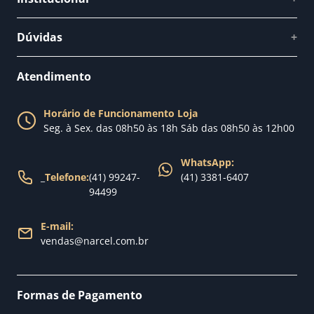
Quem somos
Dúvidas
+
Como comprar
Perguntas Frequentes
Fale conosco
Atendimento
Política de Privacidade
Blog Narcel
Política de Trocas
Horário de Funcionamento Loja
Nossa loja
Seg. à Sex. das 08h50 às 18h Sáb das 08h50 às 12h00
Política de Entrega
WhatsApp:
_
Telefone:
(41) 99247-
(41) 3381-6407
94499
E-mail:
vendas@narcel.com.br
Formas de Pagamento