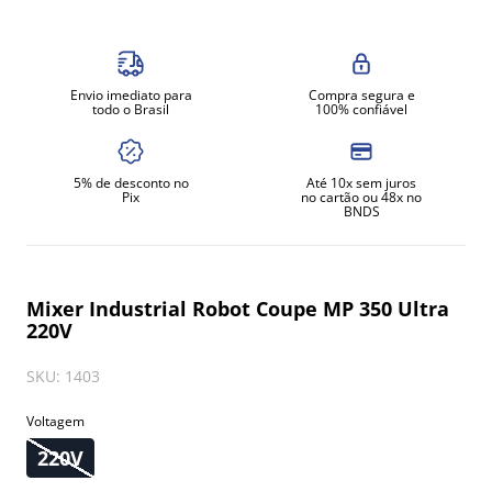
8
º
gelopar
9
º
fritadeira
Envio imediato para
Compra segura e
10
º
robot coupe
todo o Brasil
100% confiável
5% de desconto no
Até 10x sem juros
Pix
no cartão ou 48x no
BNDS
Mixer Industrial Robot Coupe MP 350 Ultra
220V
SKU
:
1403
Voltagem
220V