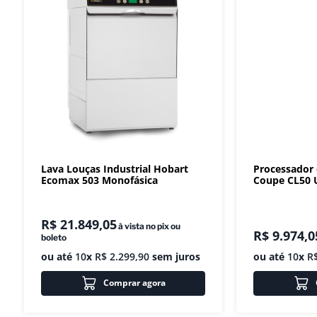
Lava Louças Industrial Hobart
Processador
Ecomax 503 Monofásica
Coupe CL50 U
R$
21
.
849
,
05
à vista no pix ou
R$
9
.
974
,
0
boleto
ou até
10
x
R$
2
.
299
,
90
sem juros
ou até
10
x
R
Comprar agora