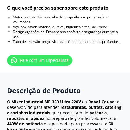
O que você precisa saber sobre este produto
Motor potente: Garante alto desempenho em preparações
volumosas.
Aço inoxidável: Material durável, higiênico e fácil de limpar.
Design ergonômico: Proporciona conforto e segurança durante o
uso.
Tubo de imersão longo: Alcança o fundo de recipientes profundos.
Fale com um Especialista
Descrição de Produto
O
Mixer Industrial MP 350 Ultra 220V
da
Robot Coupe
foi
desenvolvido para atender
restaurantes, buffets, catering
e cozinhas industriais
que necessitam de
potência,
robustez e rapidez
no preparo de grandes volumes. Com
440W de potência
e capacidade para processar até
50
litros
, este equipamento otimiza processos, reduzindo o