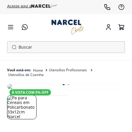
Acesse aqui a
Buscar
TERMOS MAIS BUSCADOS
1
º
cafeteira
Utensílios Profissionais
Utensílios de Cozinha
2
º
freezer
3
º
gelopar
À VISTA COM
5
% OFF
4
º
fogão
5
º
panela pressão
6
º
forno
7
º
moedor