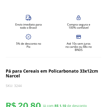
8
º
exaustor
9
º
amassadeira
10
º
fritadeira
Envio imediato para
Compra segura e
todo o Brasil
100% confiável
5% de desconto no
Até 10x sem juros
Pix
no cartão ou 48x no
BNDS
Pá para Cereais em Policarbonato 33x12cm
Narcel
SKU
:
3244
R$
20
,
80
Já com
R$ 1,10
de desconto