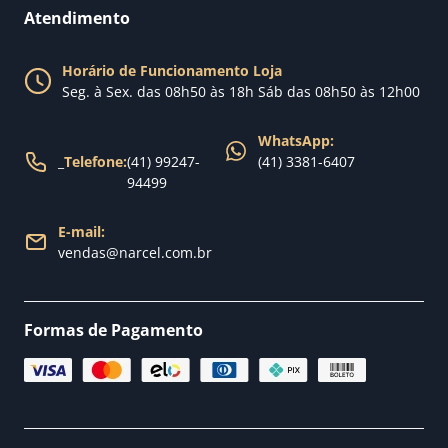
Perguntas Frequentes
Fale conosco
Atendimento
Política de Privacidade
Blog Narcel
Política de Trocas
Horário de Funcionamento Loja
Nossa loja
Seg. à Sex. das 08h50 às 18h Sáb das 08h50 às 12h00
Política de Entrega
WhatsApp:
_
Telefone:
(41) 99247-
(41) 3381-6407
94499
E-mail:
vendas@narcel.com.br
Formas de Pagamento