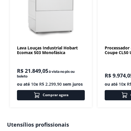
Lava Louças Industrial Hobart
Processador
Ecomax 503 Monofásica
Coupe CL50 U
R$
21
.
849
,
05
à vista no pix ou
R$
9
.
974
,
0
boleto
ou até
10
x
R$
2
.
299
,
90
sem juros
ou até
10
x
R
Comprar agora
Utensílios profissionais