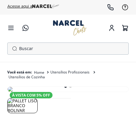
Acesse aqui a
Buscar
TERMOS MAIS BUSCADOS
1
º
cafeteira
Utensílios Profissionais
Utensílios de Cozinha
2
º
fogão
3
º
forno
À VISTA COM
5
% OFF
4
º
freezer
5
º
exaustor
6
º
panela pressão
7
º
moedor