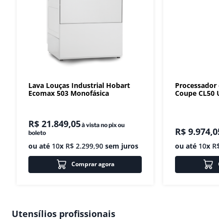
Lava Louças Industrial Hobart
Processador
Ecomax 503 Monofásica
Coupe CL50 U
R$
21
.
849
,
05
à vista no pix ou
R$
9
.
974
,
0
boleto
ou até
10
x
R$
2
.
299
,
90
sem juros
ou até
10
x
R
Comprar agora
Utensílios profissionais