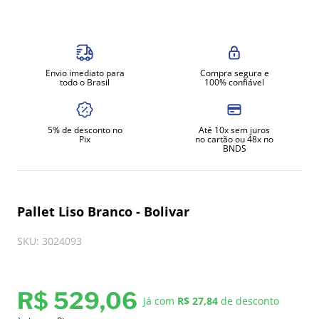
8
º
gelopar
9
º
fritadeira
10
º
robot coupe
Envio imediato para
Compra segura e
todo o Brasil
100% confiável
5% de desconto no
Até 10x sem juros
Pix
no cartão ou 48x no
BNDS
Pallet Liso Branco - Bolivar
SKU
:
3024093
R$
529
,
06
Já com
R$ 27,84
de desconto