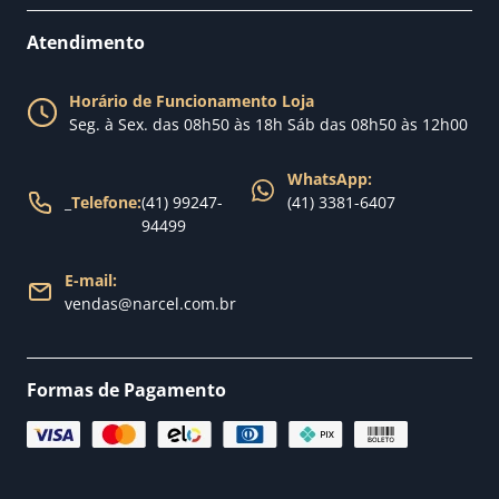
Como comprar
Perguntas Frequentes
Fale conosco
Atendimento
Política de Privacidade
Blog Narcel
Política de Trocas
Horário de Funcionamento Loja
Nossa loja
Seg. à Sex. das 08h50 às 18h Sáb das 08h50 às 12h00
Política de Entrega
WhatsApp:
_
Telefone:
(41) 99247-
(41) 3381-6407
94499
E-mail:
vendas@narcel.com.br
Formas de Pagamento