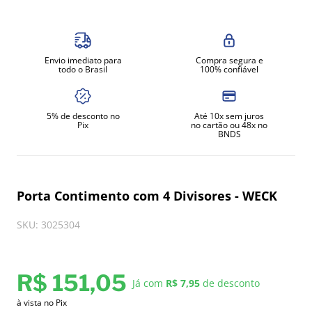
8
º
exaustor
9
º
amassadeira
Envio imediato para
Compra segura e
10
º
fritadeira
todo o Brasil
100% confiável
5% de desconto no
Até 10x sem juros
Pix
no cartão ou 48x no
BNDS
Porta Contimento com 4 Divisores - WECK
SKU
:
3025304
R$
151
,
05
Já com
R$ 7,95
de desconto
à vista no Pix