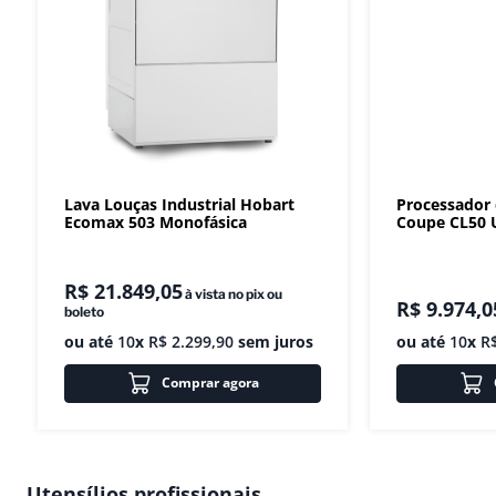
Lava Louças Industrial Hobart
Processador
Ecomax 503 Monofásica
Coupe CL50 U
R$
21
.
849
,
05
à vista no pix ou
R$
9
.
974
,
0
boleto
ou até
10
x
R$
2
.
299
,
90
sem juros
ou até
10
x
R
Comprar agora
Utensílios profissionais