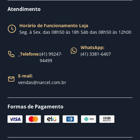
Perguntas Frequentes
Fale conosco
Atendimento
Política de Privacidade
Blog Narcel
Política de Trocas
Horário de Funcionamento Loja
Nossa loja
Seg. à Sex. das 08h50 às 18h Sáb das 08h50 às 12h00
Política de Entrega
WhatsApp:
_
Telefone:
(41) 99247-
(41) 3381-6407
94499
E-mail:
vendas@narcel.com.br
Formas de Pagamento