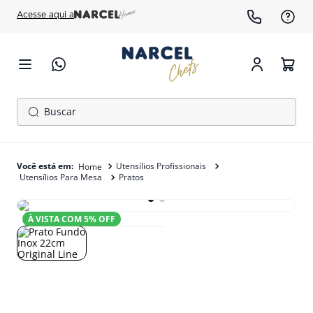
Acesse aqui a
Buscar
TERMOS MAIS BUSCADOS
1
º
cafeteira
Utensílios Profissionais
Utensílios Para Mesa
Pratos
2
º
gelopar
3
º
freezer
À VISTA COM
5
% OFF
4
º
fogão
5
º
forno
6
º
panela pressão
7
º
exaustor