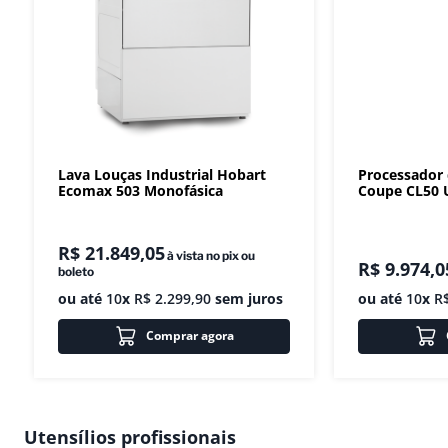
Lava Louças Industrial Hobart
Processador
Ecomax 503 Monofásica
Coupe CL50 U
R$
21
.
849
,
05
à vista no pix ou
R$
9
.
974
,
0
boleto
ou até
10
x
R$
2
.
299
,
90
sem juros
ou até
10
x
R
Comprar agora
Utensílios profissionais