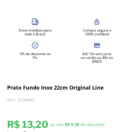
8
º
moedor
9
º
amassadeira
10
º
prato
Envio imediato para
Compra segura e
todo o Brasil
100% confiável
5% de desconto no
Até 10x sem juros
Pix
no cartão ou 48x no
BNDS
Prato Fundo Inox 22cm Original Line
SKU
:
3024400
R$
13
,
20
Já com
R$ 0,70
de desconto