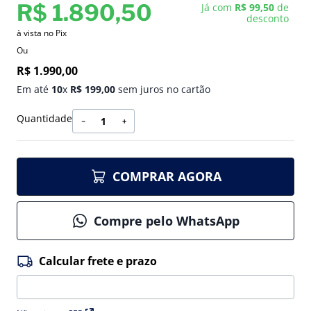
R$
1
.
890
,
50
Já com
R$ 99,50
de
desconto
à vista no Pix
Ou
R$
1
.
990
,
00
Em até
10
x
R$
199
,
00
sem juros no cartão
Quantidade
－
＋
COMPRAR AGORA
Compre pelo WhatsApp