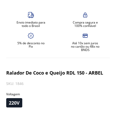
8
º
amassadeira
9
º
exaustor
Envio imediato para
Compra segura e
10
º
fritadeira
todo o Brasil
100% confiável
5% de desconto no
Até 10x sem juros
Pix
no cartão ou 48x no
BNDS
Ralador De Coco e Queijo RDL 150 - ARBEL
SKU
:
1846
Voltagem
220V