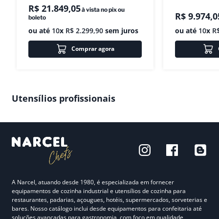
R$
21
.
849
,
05
à vista no pix ou
R$
9
.
974
,
0
boleto
ou até
10
x
R$
2
.
299
,
90
sem juros
ou até
10
x
R
Comprar agora
Utensílios profissionais
A Narcel, atuando desde 1980, é especializada em fornecer
equipamentos de cozinha industrial e utensílios de cozinha para
restaurantes, padarias, açougues, hotéis, supermercados, sorveterias e
bares. Nosso catálogo inclui desde equipamentos para confeitaria até
soluções avançadas para gastronomia, com foco em qualidade,