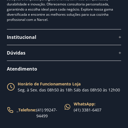
durabilidade e inovação. Oferecemos consultoria personalizada,
garantindo a escolha ideal para cada negócio. Explore nossa gama
diversificada e encontre as melhores soluções para sua cozinha
profissional com a Narcel.
Institucional
+
Quem somos
Dúvidas
+
Como comprar
Perguntas Frequentes
Fale conosco
Atendimento
Política de Privacidade
Blog Narcel
Política de Trocas
Horário de Funcionamento Loja
Nossa loja
Seg. à Sex. das 08h50 às 18h Sáb das 08h50 às 12h00
Política de Entrega
WhatsApp:
_
Telefone:
(41) 99247-
(41) 3381-6407
94499