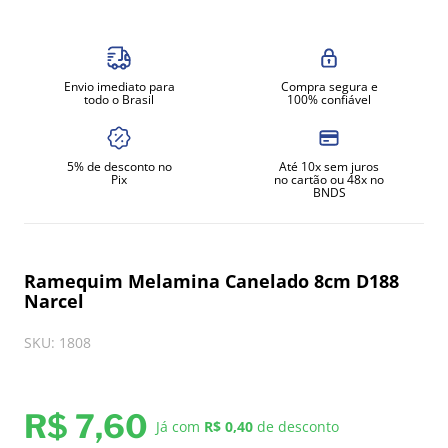
8
º
amassadeira
9
º
exaustor
Envio imediato para
Compra segura e
10
º
robot coupe
todo o Brasil
100% confiável
5% de desconto no
Até 10x sem juros
Pix
no cartão ou 48x no
BNDS
Ramequim Melamina Canelado 8cm D188
Narcel
SKU
:
1808
R$
7
,
60
Já com
R$ 0,40
de desconto