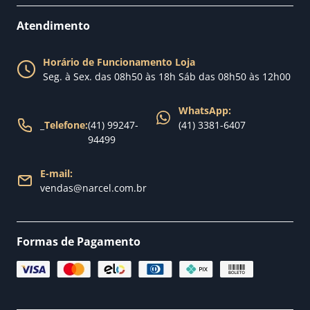
Como comprar
Perguntas Frequentes
Fale conosco
Atendimento
Política de Privacidade
Blog Narcel
Política de Trocas
Horário de Funcionamento Loja
Nossa loja
Seg. à Sex. das 08h50 às 18h Sáb das 08h50 às 12h00
Política de Entrega
WhatsApp:
_
Telefone:
(41) 99247-
(41) 3381-6407
94499
E-mail:
vendas@narcel.com.br
Formas de Pagamento