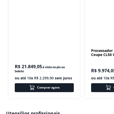
Processador
Coupe CL50 U
R$
21
.
849
,
05
à vista no pix ou
R$
9
.
974
,
0
boleto
ou até
10
x
R$
2
.
299
,
90
sem juros
ou até
10
x
R
Comprar agora
Utensílios profissionais