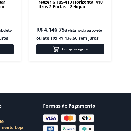
par
Freezer GHBS-410 Horizontal 410
dor
Litros 2 Portas - Gelopar
R$
4
.
146
,
75
u boleto
à vista no pix ou boleto
uros
ou até
10
x
R$
436
,
50
sem juros
Comprar agora
o
Formas de Pagamento
de
amento Loja