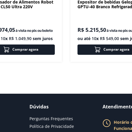
sador de Alimentos Robot
Expositor de bebidas Gelo
CL50 Ultra 220V
GPTU-40 Branco Refrigera
974
,
05
R$
5
.
215
,
50
à vista no pix ou boleto
à vista no pix o
é
10
x
R$
1
.
049
,
90
sem juros
ou até
10
x
R$
549
,
00
sem j
Comprar agora
Comprar agora
Dúvidas
Atendiment
Perguntas Frequentes
Horário 
Política de Privacidade
Funcion