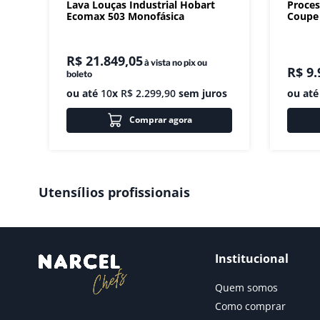
Lava Louças Industrial Hobart
Proces
Ecomax 503 Monofásica
Coupe 
R$
21
.
849
,
05
à vista no pix ou
R$
9
.
boleto
ou até
10
x
R$
2
.
299
,
90
sem juros
ou at
Comprar agora
Utensílios profissionais
Institucional
Quem somos
Como comprar