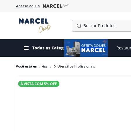
Acesse aqui a
Buscar Produtos
TERMOS MAIS BUSCADOS
1
º
cafeteira
Todas as Categorias
Ofertas do mês
Restau
2
º
fogão
Utensílios Profissionais
3
º
forno
4
º
freezer
À VISTA COM
5
% OFF
5
º
exaustor
6
º
panela pressão
7
º
moedor
8
º
gelopar
9
º
fritadeira