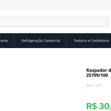
rante
Refrigeração Comercial
Padaria e Confeitaria
Raspador d
25709/100
SKU
:
1071
R$
30