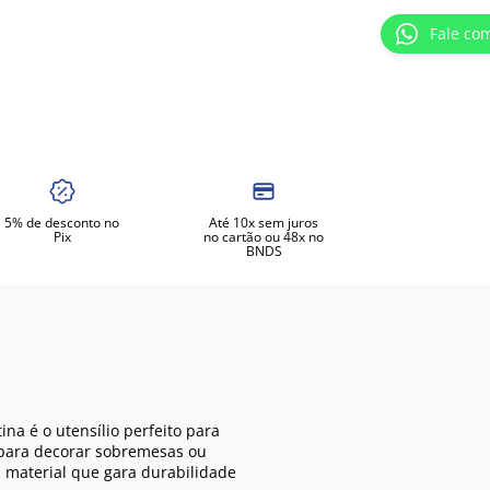
Fale co
5% de desconto no
Até 10x sem juros
Pix
no cartão ou 48x no
BNDS
na é o utensílio perfeito para
r para decorar sobremesas ou
, material que gara durabilidade