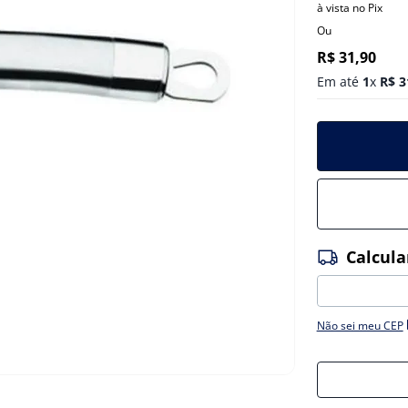
à vista no Pix
Ou
R$
31
,
90
Em até
1
x
R$
3
Não sei meu CEP