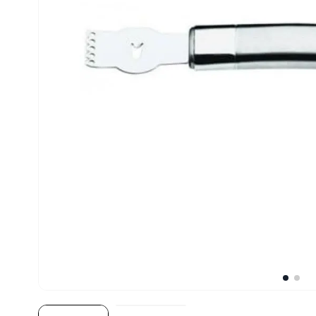
10
º
robot coupe