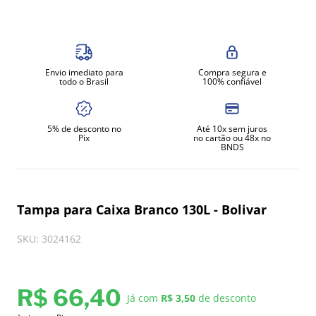
8
º
moedor
9
º
amassadeira
10
º
prato
Envio imediato para
Compra segura e
todo o Brasil
100% confiável
5% de desconto no
Até 10x sem juros
Pix
no cartão ou 48x no
BNDS
Tampa para Caixa Branco 130L - Bolivar
SKU
:
3024162
R$
66
,
40
Já com
R$ 3,50
de desconto