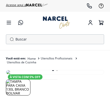
Acesse aqui a
Buscar
TERMOS MAIS BUSCADOS
1
º
cafeteira
Utensílios Profissionais
Utensílios de Cozinha
2
º
gelopar
3
º
freezer
À VISTA COM
5
% OFF
4
º
fogão
5
º
forno
6
º
panela pressão
7
º
exaustor