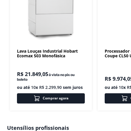
Lava Louças Industrial Hobart
Processador
Ecomax 503 Monofásica
Coupe CL50 U
R$
21
.
849
,
05
à vista no pix ou
R$
9
.
974
,
0
boleto
ou até
10
x
R$
2
.
299
,
90
sem juros
ou até
10
x
R
Comprar agora
Utensílios profissionais