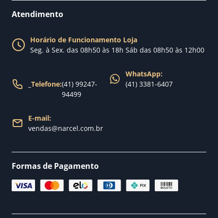
Perguntas Frequentes
Fale conosco
Atendimento
Política de Privacidade
Blog Narcel
Política de Trocas
Horário de Funcionamento Loja
Nossa loja
Seg. à Sex. das 08h50 às 18h Sáb das 08h50 às 12h00
Política de Entrega
WhatsApp:
_
Telefone:
(41) 99247-
(41) 3381-6407
94499
E-mail:
vendas@narcel.com.br
Formas de Pagamento