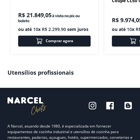
Coupe CL50 U
R$
21
.
849
,
05
à vista no pix ou
R$
9
.
974
,
0
boleto
ou até
10
x
R$
2
.
299
,
90
sem juros
ou até
10
x
R
Comprar agora
Utensílios profissionais
A Narcel, atuando desde 1980, é especializada em fornecer
equipamentos de cozinha industrial e utensílios de cozinha para
restaurantes, padarias, açougues, hotéis, supermercados, sorveterias e