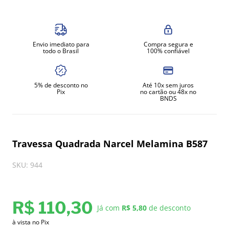
8
º
exaustor
9
º
amassadeira
Envio imediato para
Compra segura e
10
º
fritadeira
todo o Brasil
100% confiável
5% de desconto no
Até 10x sem juros
Pix
no cartão ou 48x no
BNDS
Travessa Quadrada Narcel Melamina B587
SKU
:
944
R$
110
,
30
Já com
R$ 5,80
de desconto
à vista no Pix