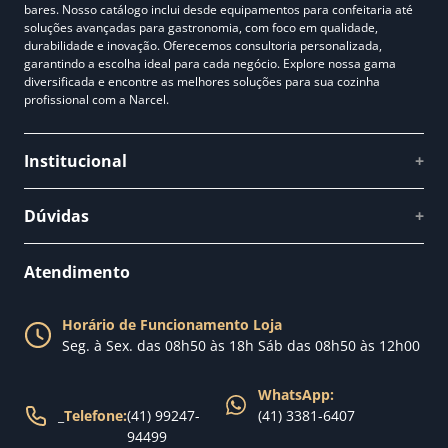
bares. Nosso catálogo inclui desde equipamentos para confeitaria até
soluções avançadas para gastronomia, com foco em qualidade,
durabilidade e inovação. Oferecemos consultoria personalizada,
garantindo a escolha ideal para cada negócio. Explore nossa gama
diversificada e encontre as melhores soluções para sua cozinha
profissional com a Narcel.
Institucional
+
Quem somos
Dúvidas
+
Como comprar
Perguntas Frequentes
Fale conosco
Atendimento
Política de Privacidade
Blog Narcel
Política de Trocas
Horário de Funcionamento Loja
Nossa loja
Seg. à Sex. das 08h50 às 18h Sáb das 08h50 às 12h00
Política de Entrega
WhatsApp:
_
Telefone:
(41) 99247-
(41) 3381-6407
94499