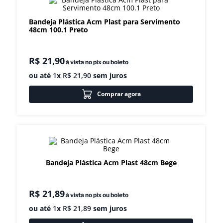
8
º
gelopar
Bandeja Plástica Acm Plast para Servimento
48cm 100.1 Preto
9
º
fritadeira
10
º
robot coupe
R$
21
,
90
à vista no pix ou boleto
ou até
1
x
R$
21
,
90
sem juros
Comprar agora
Bandeja Plástica Acm Plast 48cm Bege
R$
21
,
89
à vista no pix ou boleto
ou até
1
x
R$
21
,
89
sem juros