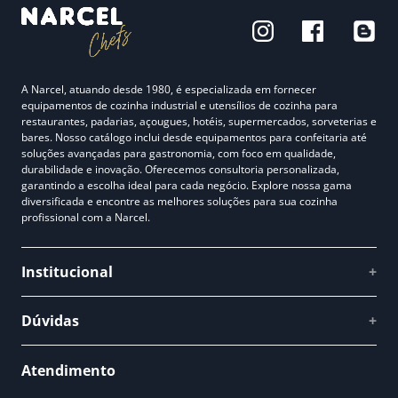
A Narcel, atuando desde 1980, é especializada em fornecer
equipamentos de cozinha industrial e utensílios de cozinha para
restaurantes, padarias, açougues, hotéis, supermercados, sorveterias e
bares. Nosso catálogo inclui desde equipamentos para confeitaria até
soluções avançadas para gastronomia, com foco em qualidade,
durabilidade e inovação. Oferecemos consultoria personalizada,
garantindo a escolha ideal para cada negócio. Explore nossa gama
diversificada e encontre as melhores soluções para sua cozinha
profissional com a Narcel.
Institucional
+
Quem somos
Dúvidas
+
Como comprar
Perguntas Frequentes
Fale conosco
Atendimento
Política de Privacidade
Blog Narcel