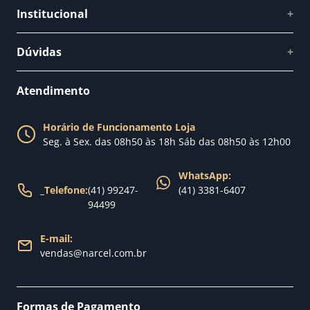
Institucional
+
Quem somos
Dúvidas
+
Como comprar
Perguntas Frequentes
Fale conosco
Atendimento
Política de Privacidade
Blog Narcel
Política de Trocas
Horário de Funcionamento Loja
Nossa loja
Seg. à Sex. das 08h50 às 18h Sáb das 08h50 às 12h00
Política de Entrega
WhatsApp:
_
Telefone:
(41) 99247-
(41) 3381-6407
94499
E-mail:
vendas@narcel.com.br
Formas de Pagamento