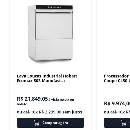
Lava Louças Industrial Hobart
Processador
Ecomax 503 Monofásica
Coupe CL50 U
R$
21
.
849
,
05
à vista no pix ou
R$
9
.
974
,
0
boleto
ou até
10
x
R$
2
.
299
,
90
sem juros
ou até
10
x
R
Comprar agora