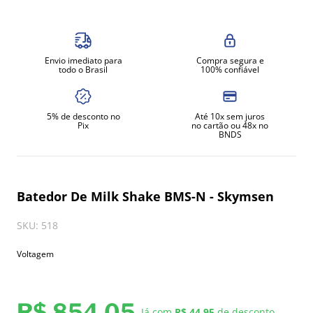
8
º
gelopar
9
º
fritadeira
Envio imediato para
Compra segura e
10
º
robot coupe
todo o Brasil
100% confiável
5% de desconto no
Até 10x sem juros
Pix
no cartão ou 48x no
BNDS
Batedor De Milk Shake BMS-N - Skymsen
SKU
:
518
Voltagem
R$
854
,
05
Já com
R$ 44,95
de desconto