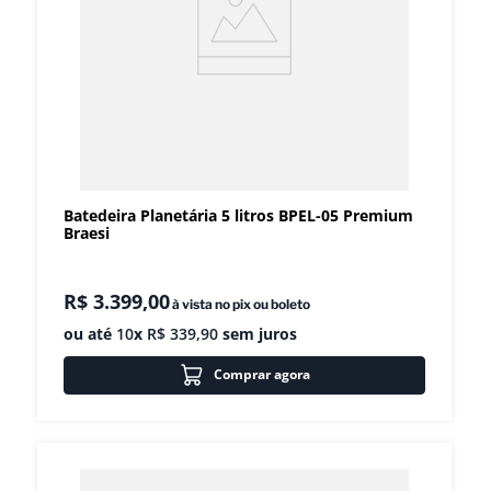
Batedeira Planetária 5 litros BPEL-05 Premium
Braesi
R$
3
.
399
,
00
à vista no pix ou boleto
ou até
10
x
R$
339
,
90
sem juros
Comprar agora