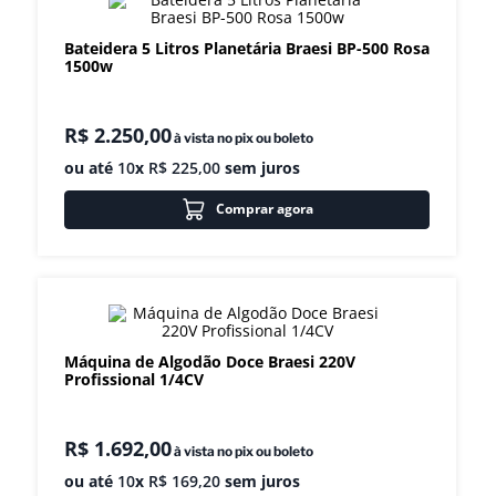
8
º
exaustor
Bateidera 5 Litros Planetária Braesi BP-500 Rosa
1500w
9
º
amassadeira
10
º
fritadeira
R$
2
.
250
,
00
à vista no pix ou boleto
ou até
10
x
R$
225
,
00
sem juros
Comprar agora
Máquina de Algodão Doce Braesi 220V
Profissional 1/4CV
R$
1
.
692
,
00
à vista no pix ou boleto
ou até
10
x
R$
169
,
20
sem juros