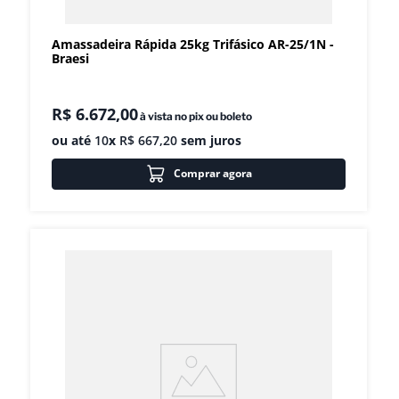
Amassadeira Rápida 25kg Trifásico AR-25/1N -
Braesi
R$
6
.
672
,
00
à vista no pix ou boleto
ou até
10
x
R$
667
,
20
sem juros
Comprar agora