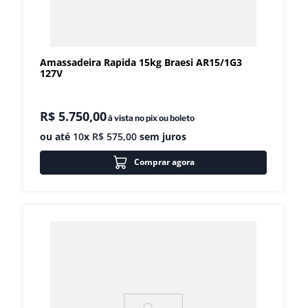
Amassadeira Rapida 15kg Braesi AR15/1G3
127V
R$
5
.
750
,
00
à vista no pix ou boleto
ou até
10
x
R$
575
,
00
sem juros
Comprar agora