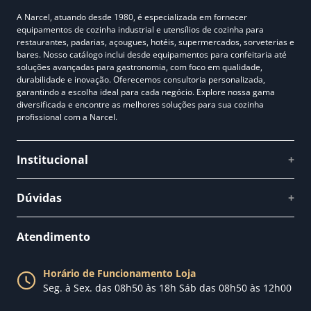
A Narcel, atuando desde 1980, é especializada em fornecer
equipamentos de cozinha industrial e utensílios de cozinha para
restaurantes, padarias, açougues, hotéis, supermercados, sorveterias e
bares. Nosso catálogo inclui desde equipamentos para confeitaria até
soluções avançadas para gastronomia, com foco em qualidade,
durabilidade e inovação. Oferecemos consultoria personalizada,
garantindo a escolha ideal para cada negócio. Explore nossa gama
diversificada e encontre as melhores soluções para sua cozinha
profissional com a Narcel.
Institucional
+
Quem somos
Dúvidas
+
Como comprar
Perguntas Frequentes
Fale conosco
Atendimento
Política de Privacidade
Blog Narcel
Política de Trocas
Horário de Funcionamento Loja
Nossa loja
Seg. à Sex. das 08h50 às 18h Sáb das 08h50 às 12h00
Política de Entrega