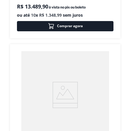
R$
13
.
489
,
90
à vista no pix ou boleto
ou até
10
x
R$
1
.
348
,
99
sem juros
Comprar agora