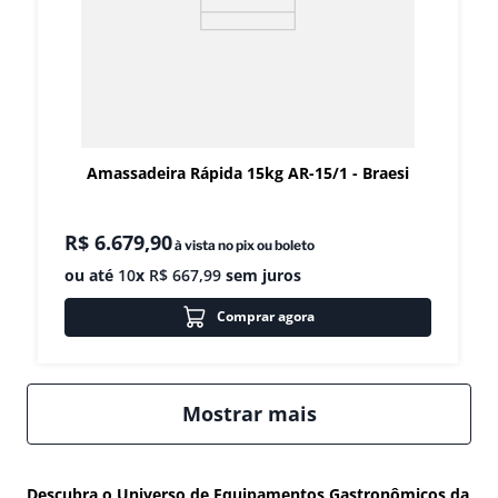
Amassadeira Rápida 15kg AR-15/1 - Braesi
R$
6
.
679
,
90
à vista no pix ou boleto
ou até
10
x
R$
667
,
99
sem juros
Comprar agora
Mostrar mais
Descubra o Universo de Equipamentos Gastronômicos da