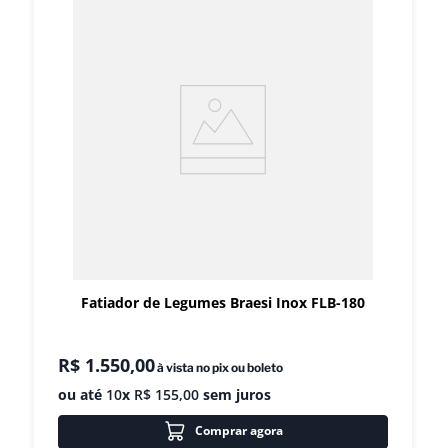
Fatiador de Legumes Braesi Inox FLB-180
R$
1
.
550
,
00
à vista no pix ou boleto
ou até
10
x
R$
155
,
00
sem juros
Comprar agora