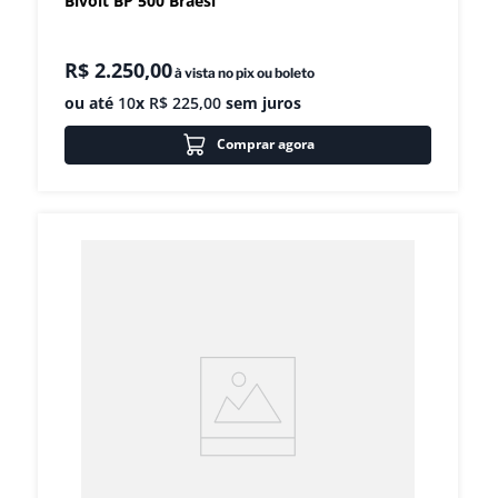
Bivolt BP 500 Braesi
R$
2
.
250
,
00
à vista no pix ou boleto
ou até
10
x
R$
225
,
00
sem juros
Comprar agora