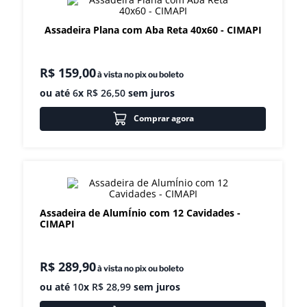
8
º
exaustor
Assadeira Plana com Aba Reta 40x60 - CIMAPI
9
º
amassadeira
10
º
fritadeira
R$
159
,
00
à vista no pix ou boleto
ou até
6
x
R$
26
,
50
sem juros
Comprar agora
Assadeira de AlumÍnio com 12 Cavidades -
CIMAPI
R$
289
,
90
à vista no pix ou boleto
ou até
10
x
R$
28
,
99
sem juros