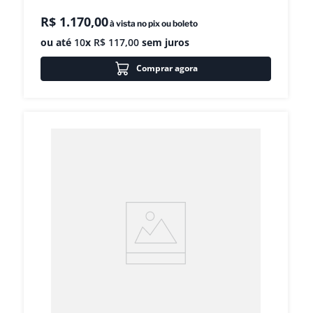
R$
1
.
170
,
00
à vista no pix ou boleto
ou até
10
x
R$
117
,
00
sem juros
Comprar agora