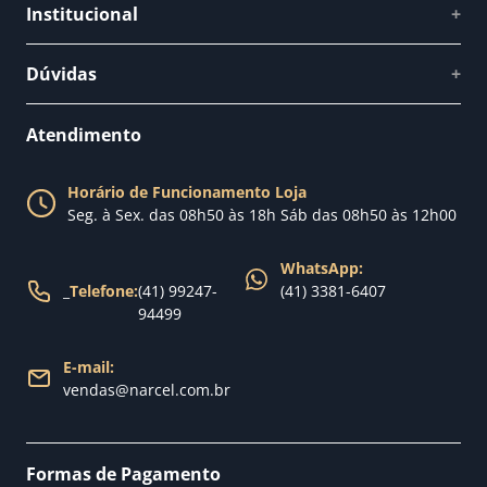
Institucional
+
Quem somos
Dúvidas
+
Como comprar
Perguntas Frequentes
Fale conosco
Atendimento
Política de Privacidade
Blog Narcel
Política de Trocas
Horário de Funcionamento Loja
Nossa loja
Seg. à Sex. das 08h50 às 18h Sáb das 08h50 às 12h00
Política de Entrega
WhatsApp:
_
Telefone:
(41) 99247-
(41) 3381-6407
94499
E-mail:
vendas@narcel.com.br
Formas de Pagamento