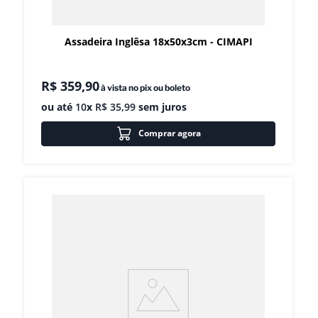
Assadeira Inglêsa 18x50x3cm - CIMAPI
R$
359
,
90
à vista no pix ou boleto
ou até
10
x
R$
35
,
99
sem juros
Comprar agora