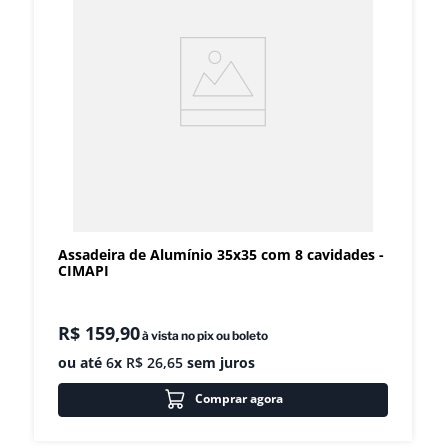
Assadeira de Alumínio 35x35 com 8 cavidades -
CIMAPI
R$
159
,
90
à vista no pix ou boleto
ou até
6
x
R$
26
,
65
sem juros
Comprar agora