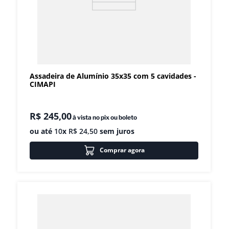
Assadeira de Alumínio 35x35 com 5 cavidades -
CIMAPI
R$
245
,
00
à vista no pix ou boleto
ou até
10
x
R$
24
,
50
sem juros
Comprar agora