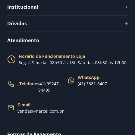
Institucional
+
Quem somos
Dúvidas
+
Como comprar
Perguntas Frequentes
Fale conosco
Atendimento
Política de Privacidade
Blog Narcel
Política de Trocas
Horário de Funcionamento Loja
Nossa loja
Seg. à Sex. das 08h50 às 18h Sáb das 08h50 às 12h00
Política de Entrega
WhatsApp:
_
Telefone:
(41) 99247-
(41) 3381-6407
94499
E-mail:
vendas@narcel.com.br
Formas de Pagamento