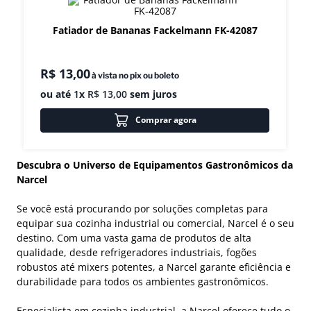
8
º
amassadeira
Fatiador de Bananas Fackelmann FK-42087
9
º
exaustor
10
º
fritadeira
R$
13
,
00
à vista no pix ou boleto
ou até
1
x
R$
13
,
00
sem juros
Comprar agora
Descubra o Universo de Equipamentos Gastronômicos da
Narcel
Se você está procurando por soluções completas para
equipar sua cozinha industrial ou comercial, Narcel é o seu
destino. Com uma vasta gama de produtos de alta
qualidade, desde refrigeradores industriais, fogões
robustos até mixers potentes, a Narcel garante eficiência e
durabilidade para todos os ambientes gastronômicos.
Especialista em cozinha industrial, a Narcel oferece tudo o