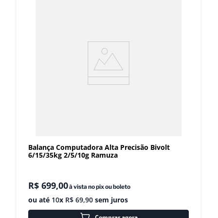
Balança Computadora Alta Precisão Bivolt
6/15/35kg 2/5/10g Ramuza
R$
699
,
00
à vista no pix ou boleto
ou até
10
x
R$
69
,
90
sem juros
Comprar agora