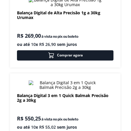
8
º
exaustor
Balança Digital de Alta Precisão 1g a 30kg
Urumax
9
º
amassadeira
10
º
fritadeira
R$
269
,
00
à vista no pix ou boleto
ou até
10
x
R$
26
,
90
sem juros
Comprar agora
Balança Digital 3 em 1 Quick Balmak Precisão
2g a 30kg
R$
550
,
25
à vista no pix ou boleto
ou até
10
x
R$
55
,
02
sem juros