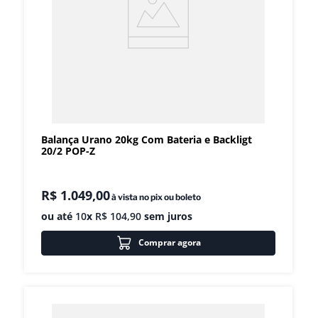
Balança Urano 20kg Com Bateria e Backligt
20/2 POP-Z
R$
1
.
049
,
00
à vista no pix ou boleto
ou até
10
x
R$
104
,
90
sem juros
Comprar agora