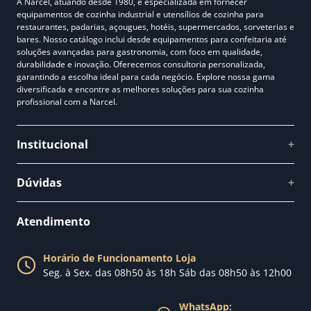
A Narcel, atuando desde 1980, é especializada em fornecer
equipamentos de cozinha industrial e utensílios de cozinha para
restaurantes, padarias, açougues, hotéis, supermercados, sorveterias e
bares. Nosso catálogo inclui desde equipamentos para confeitaria até
soluções avançadas para gastronomia, com foco em qualidade,
durabilidade e inovação. Oferecemos consultoria personalizada,
garantindo a escolha ideal para cada negócio. Explore nossa gama
diversificada e encontre as melhores soluções para sua cozinha
profissional com a Narcel.
Institucional
+
Quem somos
Dúvidas
+
Como comprar
Perguntas Frequentes
Fale conosco
Atendimento
Política de Privacidade
Blog Narcel
Política de Trocas
Horário de Funcionamento Loja
Nossa loja
Seg. à Sex. das 08h50 às 18h Sáb das 08h50 às 12h00
Política de Entrega
WhatsApp: