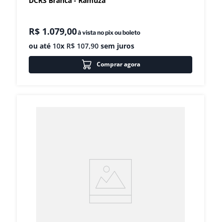
DCR3 Branca - Ramuza
R$
1
.
079
,
00
à vista no pix ou boleto
ou até
10
x
R$
107
,
90
sem juros
Comprar agora