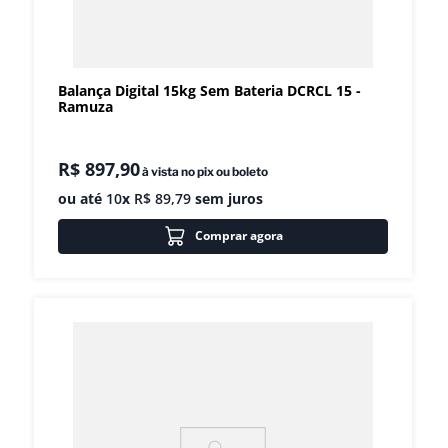
Balança Digital 15kg Sem Bateria DCRCL 15 -
Ramuza
R$
897
,
90
à vista no pix ou boleto
ou até
10
x
R$
89
,
79
sem juros
Comprar agora