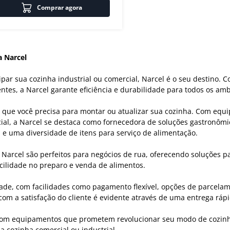
Comprar agora
 Narcel
par sua cozinha industrial ou comercial, Narcel é o seu destino.
entes, a Narcel garante eficiência e durabilidade para todos os am
 o que você precisa para montar ou atualizar sua cozinha. Com equ
al, a Narcel se destaca como fornecedora de soluções gastronômica
, e uma diversidade de itens para serviço de alimentação.
arcel são perfeitos para negócios de rua, oferecendo soluções pa
acilidade no preparo e venda de alimentos.
dade, com facilidades como pagamento flexível, opções de parcela
om a satisfação do cliente é evidente através de uma entrega rápid
om equipamentos que prometem revolucionar seu modo de cozinhar.
 cozinha comercial ou industrial.