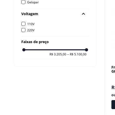
Gelopar
10
º
prato
Voltagem
110V
220V
Faixas de preço
R$ 3.205,00
–
R$ 5.100,00
F
G
R
o