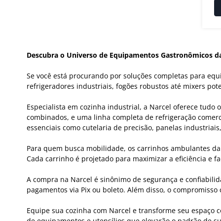
Descubra o Universo de Equipamentos Gastronômicos da
Se você está procurando por soluções completas para equi
refrigeradores industriais, fogões robustos até mixers pot
Especialista em cozinha industrial, a Narcel oferece tudo
combinados, e uma linha completa de refrigeração comerci
essenciais como cutelaria de precisão, panelas industriais
Para quem busca mobilidade, os carrinhos ambulantes da N
Cada carrinho é projetado para maximizar a eficiência e f
A compra na Narcel é sinônimo de segurança e confiabili
pagamentos via Pix ou boleto. Além disso, o compromisso c
Equipe sua cozinha com Narcel e transforme seu espaço c
de equipamentos e utensílios que elevarão o padrão de sua