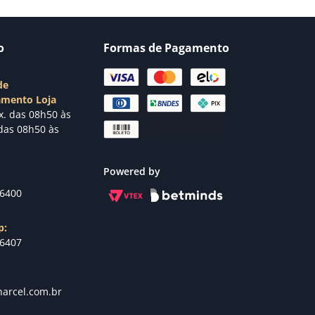
o
Formas de Pagamento
de
amento Loja
x. das 08h50 às
das 08h50 às
Powered by
-6400
p:
-6407
arcel.com.br