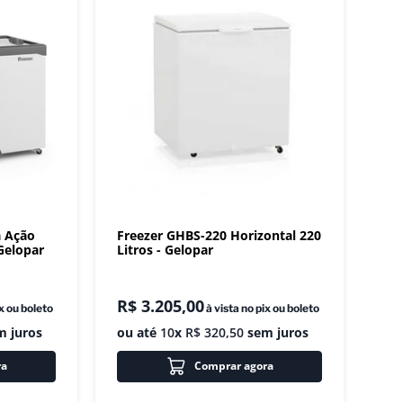
a Ação
Freezer GHBS-220 Horizontal 220
 Gelopar
Litros - Gelopar
R$
3
.
205
,
00
ix ou boleto
à vista no pix ou boleto
 juros
ou até
10
x
R$
320
,
50
sem juros
ra
Comprar agora