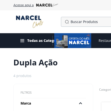
Acesse aqui a
Buscar Produtos
TERMOS MAIS BUSCADOS
1
º
cafeteira
Todas as Categorias
Ofertas do mês
Restau
2
º
gelopar
3
º
freezer
Dupla Ação
4
º
fogão
5
º
forno
4
produtos
6
º
panela pressão
7
º
exaustor
FILTROS
8
º
moedor
Marca
9
º
amassadeira