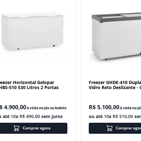
reezer Horizontal Gelopar
Freezer GHDE-410 Dupl
HBS-510 530 Litros 2 Portas
Vidro Reto Deslizante -
$
4
.
900
,
00
R$
5
.
100
,
00
à vista no pix ou boleto
à vista no p
u até
10
x
R$
490
,
00
sem juros
ou até
10
x
R$
510
,
00
sem
Comprar agora
Comprar ago