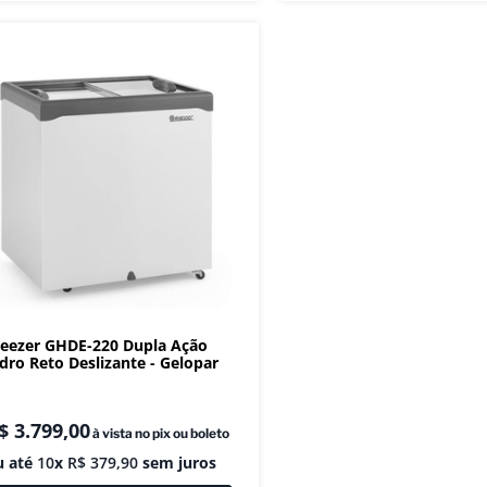
reezer GHDE-220 Dupla Ação
dro Reto Deslizante - Gelopar
$
3
.
799
,
00
à vista no pix ou boleto
u até
10
x
R$
379
,
90
sem juros