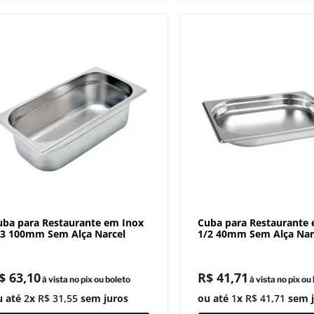
uba para Restaurante em Inox
Cuba para Restaurante
/3 100mm Sem Alça Narcel
1/2 40mm Sem Alça Nar
$
63
,
10
R$
41
,
71
à vista no pix ou boleto
à vista no pix ou
u até
2
x
R$
31
,
55
sem juros
ou até
1
x
R$
41
,
71
sem j