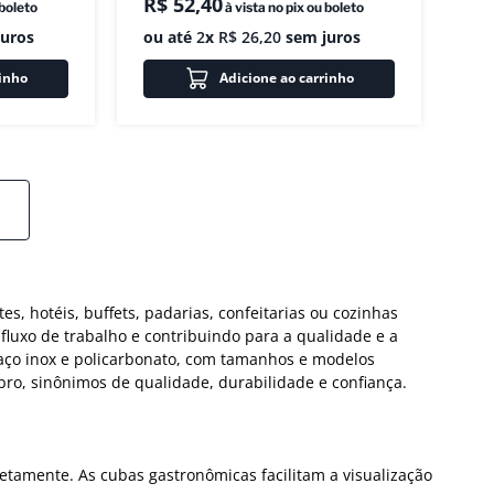
R$
52
,
40
 boleto
à vista no pix ou boleto
uros
ou até
2
x
R$
26
,
20
sem juros
rinho
Adicione ao carrinho
, hotéis, buffets, padarias, confeitarias ou cozinhas
fluxo de trabalho e contribuindo para a qualidade e a
 aço inox e policarbonato, com tamanhos e modelos
o, sinônimos de qualidade, durabilidade e confiança.
etamente. As cubas gastronômicas facilitam a visualização