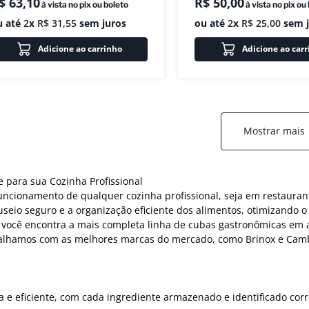
$
63
,
10
R$
50
,
00
à vista no pix ou boleto
à vista no pix ou
u até
2
x
R$
31
,
55
sem juros
ou até
2
x
R$
25
,
00
sem j
Adicione ao carrinho
Adicione ao car
Mostrar mais
e para sua Cozinha Profissional
ncionamento de qualquer cozinha profissional, seja em restaurantes
eio seguro e a organização eficiente dos alimentos, otimizando o 
, você encontra a mais completa linha de cubas gastronômicas em
balhamos com as melhores marcas do mercado, como Brinox e Cambr
e eficiente, com cada ingrediente armazenado e identificado corr