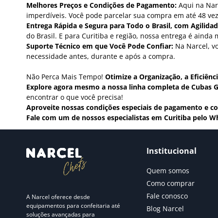
Melhores Preços e Condições de Pagamento:
Aqui na Nar
imperdíveis. Você pode parcelar sua compra em até 48 vez
Entrega Rápida e Segura para Todo o Brasil, com Agilidad
do Brasil. E para Curitiba e região, nossa entrega é ainda 
Suporte Técnico em que Você Pode Confiar:
Na Narcel, vo
necessidade antes, durante e após a compra.
Não Perca Mais Tempo!
Otimize a Organização, a Eficiên
Explore agora mesmo a nossa linha completa de Cubas G
encontrar o que você precisa!
Aproveite nossas condições especiais de pagamento e c
Fale com um de nossos especialistas em Curitiba pelo W
Institucional
Quem somos
Como comprar
Fale conosco
A Narcel oferece desde
equipamentos para confeitaria até
Blog Narcel
soluções avançadas para