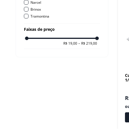
Narcel
10
º
fritadeira
Brinox
Tramontina
Faixas de preço
R$ 19,00
–
R$ 219,00
C
1
R
o