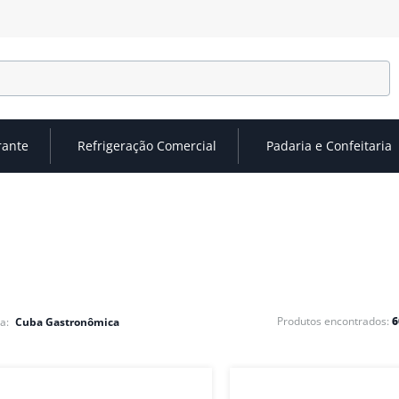
rante
Refrigeração Comercial
Padaria e Confeitaria
6
Cuba Gastronômica