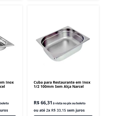
 em Inox
Cuba para Restaurante em Inox
cel
1/2 100mm Sem Alça Narcel
R$
66
,
31
 boleto
à vista no pix ou boleto
uros
ou até
2
x
R$
33
,
15
sem juros