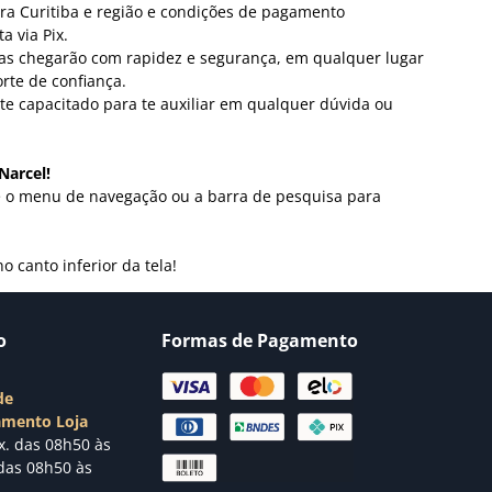
ra Curitiba e região e condições de pagamento
 via Pix.
s chegarão com rapidez e segurança, em qualquer lugar
orte de confiança.
te capacitado para te auxiliar em qualquer dúvida ou
Narcel!
e o menu de navegação ou a barra de pesquisa para
o canto inferior da tela!
o
Formas de Pagamento
de
amento Loja
x. das 08h50 às
das 08h50 às