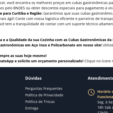
cel, você encontra os melhores preços em cubas gastronômicas pa
es pelo BNDES ou obter descontos especiais para pagamento à vista
e para Curitiba e Região:
Garantimos que suas cubas gastronômica
mais ágil! Conte com nossa logística eficiente e parceiros de transp
cê tem a tranquilidade de contar com um suporte técnico altamen
cia e a Qualidade da sua Cozinha com as Cubas Gastronômicas da 
astronômicas em Aço Inox e Policarbonato em nosso site!
Utiliz
ompre as suas hoje mesmo!
hatsApp e solicite um orçamento personalizado!
Clique no ícone n
Dúvidas
Atendiment
Perguntas Frequentes
Horário 
Política de Privacidade
Funcion
Política de Trocas
Seg. à Se
18h Sáb 
Entrega
12h00