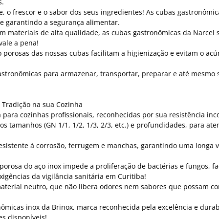
s.
, o frescor e o sabor dos seus ingredientes! As cubas gastronômic
 e garantindo a segurança alimentar.
m materiais de alta qualidade, as cubas gastronômicas da Narcel s
vale a pena!
ão porosas das nossas cubas facilitam a higienização e evitam o 
astronômicas para armazenar, transportar, preparar e até mesmo ser
 Tradição na sua Cozinha
 para cozinhas profissionais, reconhecidas por sua resistência inc
s tamanhos (GN 1/1, 1/2, 1/3, 2/3, etc.) e profundidades, para at
esistente à corrosão, ferrugem e manchas, garantindo uma longa 
 porosa do aço inox impede a proliferação de bactérias e fungos, f
igências da vigilância sanitária em Curitiba!
aterial neutro, que não libera odores nem sabores que possam con
micas inox da Brinox, marca reconhecida pela excelência e durab
es disponíveis!