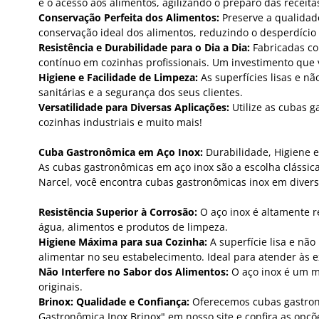
e o acesso aos alimentos, agilizando o preparo das receita
Conservação Perfeita dos Alimentos:
Preserve a qualidade
conservação ideal dos alimentos, reduzindo o desperdício
Resistência e Durabilidade para o Dia a Dia:
Fabricadas co
contínuo em cozinhas profissionais. Um investimento que 
Higiene e Facilidade de Limpeza:
As superfícies lisas e n
sanitárias e a segurança dos seus clientes.
Versatilidade para Diversas Aplicações:
Utilize as cubas g
cozinhas industriais e muito mais!
Cuba Gastronômica em Aço Inox:
Durabilidade, Higiene e
As cubas gastronômicas em aço inox são a escolha clássica
Narcel, você encontra cubas gastronômicas inox em diverso
Resistência Superior à Corrosão:
O aço inox é altamente r
água, alimentos e produtos de limpeza.
Higiene Máxima para sua Cozinha:
A superfície lisa e não
alimentar no seu estabelecimento. Ideal para atender às ex
Não Interfere no Sabor dos Alimentos:
O aço inox é um m
originais.
Brinox: Qualidade e Confiança:
Oferecemos cubas gastronô
Gastronômica Inox Brinox" em nosso site e confira as opçõ