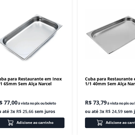
uba para Restaurante em Inox
Cuba para Restaurante
/1 65mm Sem Alça Narcel
1/1 40mm Sem Alça Nar
$
77
,
00
R$
73
,
79
à vista no pix ou boleto
à vista no pix ou
u até
3
x
R$
25
,
66
sem juros
ou até
3
x
R$
24
,
59
sem j
Adicione ao carrinho
Adicione ao car