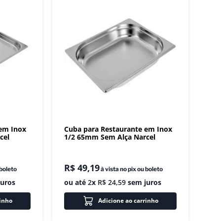
 em Inox
Cuba para Restaurante em Inox
cel
1/2 65mm Sem Alça Narcel
R$
49
,
19
 boleto
à vista no pix ou boleto
uros
ou até
2
x
R$
24
,
59
sem juros
rinho
Adicione ao carrinho