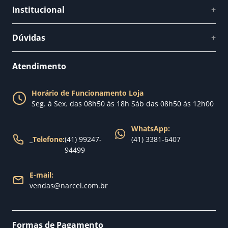
Institucional
+
Quem somos
Dúvidas
+
Como comprar
Perguntas Frequentes
Fale conosco
Atendimento
Política de Privacidade
Blog Narcel
Política de Trocas
Horário de Funcionamento Loja
Nossa loja
Seg. à Sex. das 08h50 às 18h Sáb das 08h50 às 12h00
Política de Entrega
WhatsApp:
_
Telefone:
(41) 99247-
(41) 3381-6407
94499
E-mail:
vendas@narcel.com.br
Formas de Pagamento