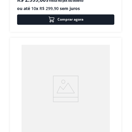
à vista no pix ou boleto
ou até
10
x
R$
299
,
90
sem juros
Comprar agora