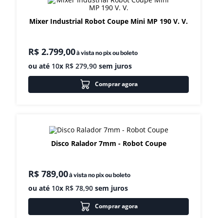
8
º
exaustor
Mixer Industrial Robot Coupe Mini MP 190 V. V.
9
º
amassadeira
10
º
fritadeira
R$
2
.
799
,
00
à vista no pix ou boleto
ou até
10
x
R$
279
,
90
sem juros
Comprar agora
Disco Ralador 7mm - Robot Coupe
R$
789
,
00
à vista no pix ou boleto
ou até
10
x
R$
78
,
90
sem juros
Comprar agora