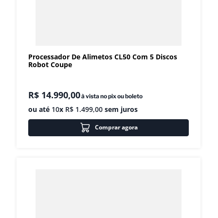
Processador De Alimetos CL50 Com 5 Discos
Robot Coupe
R$
14
.
990
,
00
à vista no pix ou boleto
ou até
10
x
R$
1
.
499
,
00
sem juros
Comprar agora