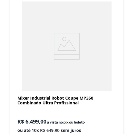
Mixer Industrial Robot Coupe MP350
Combinado Ultra Profissional
R$
6
.
499
,
00
à vista no pix ou boleto
ou até
10
x
R$
649
,
90
sem juros