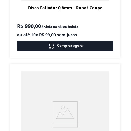
Disco Fatiador 0,8mm - Robot Coupe
R$
990
,
00
à vista no pix ou boleto
ou até
10
x
R$
99
,
00
sem juros
Comprar agora