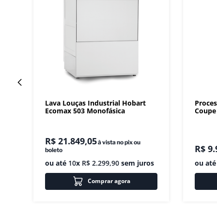
Lava Louças Industrial Hobart
Proces
Ecomax 503 Monofásica
Coupe 
R$
21
.
849
,
05
à vista no pix ou
R$
9
.
boleto
ou até
10
x
R$
2
.
299
,
90
sem juros
ou at
Comprar agora