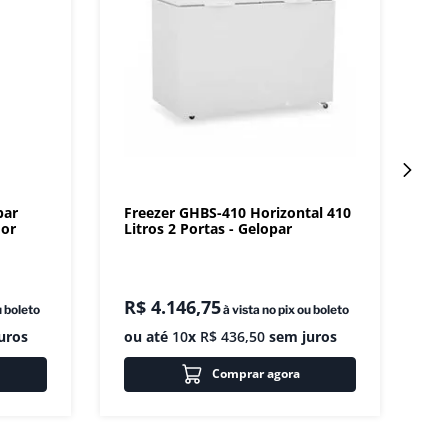
par
Freezer GHBS-410 Horizontal 410
dor
Litros 2 Portas - Gelopar
R$
4
.
146
,
75
u boleto
à vista no pix ou boleto
uros
ou até
10
x
R$
436
,
50
sem juros
Comprar agora