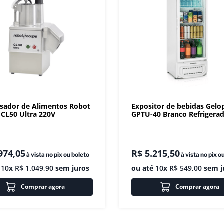
sador de Alimentos Robot
Expositor de bebidas Gelo
CL50 Ultra 220V
GPTU-40 Branco Refrigera
974
,
05
R$
5
.
215
,
50
à vista no pix ou boleto
à vista no pix o
é
10
x
R$
1
.
049
,
90
sem juros
ou até
10
x
R$
549
,
00
sem j
Comprar agora
Comprar agora