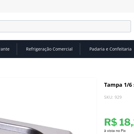
rante
Refrigeração Comercial
Padaria e Confeitaria
Tampa 1/6 
SKU
:
929
R$
18
,
à vista no Pix