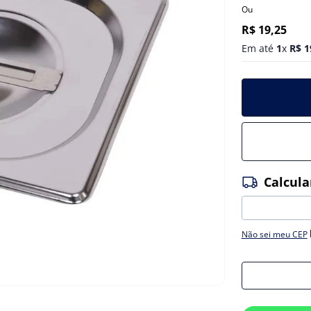
Ou
R$
19
,
25
Em até
1
x
R$
1
Não sei meu CEP