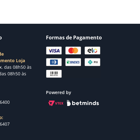
o
Formas de Pagamento
de
amento Loja
x. das 08h50 às
das 08h50 às
Powered by
-6400
p:
-6407