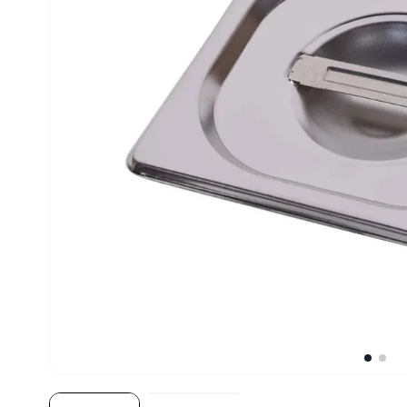
10
º
robot coupe