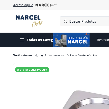
Acesse aqui a
Buscar Produtos
TERMOS MAIS BUSCADOS
1
º
cafeteira
Todas as Categorias
Ofertas do mês
Restau
2
º
fogão
Restaurante
Cuba Gastronômica
3
º
forno
4
º
freezer
À VISTA COM
5
% OFF
5
º
exaustor
6
º
panela pressão
7
º
moedor
8
º
gelopar
9
º
fritadeira