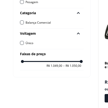
Pesagem
10
º
robot coupe
Categoria
Balança Comercial
Voltagem
Único
Faixas de preço
B
R$ 1.049,00
–
R$ 1.050,00
e
R
o