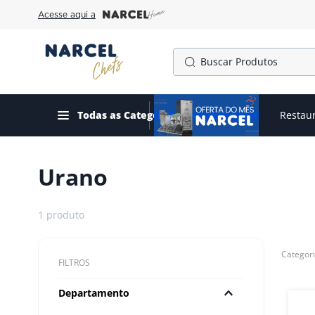
Acesse aqui a
Buscar Produtos
TERMOS MAIS BUSCADOS
1
º
cafeteira
Todas as Categorias
Ofertas do mês
Restau
2
º
fogão
3
º
forno
Urano
4
º
freezer
5
º
exaustor
1
produto
6
º
panela pressão
7
º
moedor
FILTROS
8
º
gelopar
Departamento
9
º
fritadeira