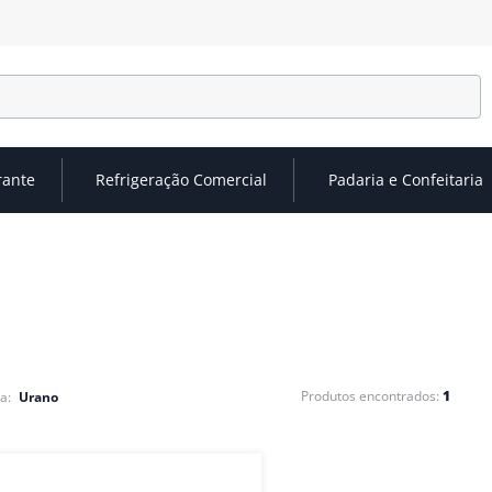
rante
Refrigeração Comercial
Padaria e Confeitaria
1
Urano