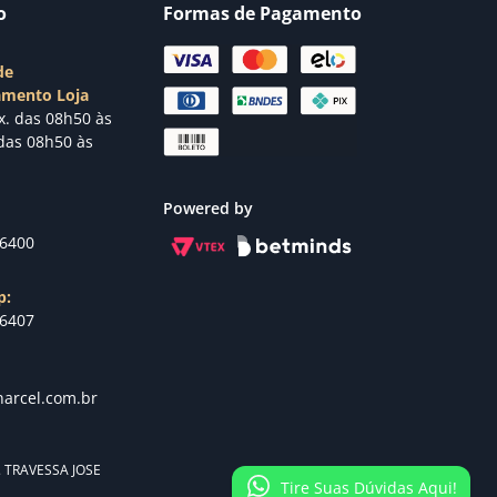
o
Formas de Pagamento
de
amento Loja
x. das 08h50 às
das 08h50 às
Powered by
-6400
p:
-6407
arcel.com.br
s. TRAVESSA JOSE
Tire Suas Dúvidas Aqui!