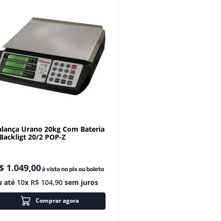
alança Urano 20kg Com Bateria
 Backligt 20/2 POP-Z
$
1
.
049
,
00
à vista no pix ou boleto
u até
10
x
R$
104
,
90
sem juros
Comprar agora