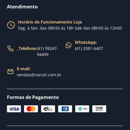
Perguntas Frequentes
Fale conosco
Atendimento
Política de Privacidade
Blog Narcel
Política de Trocas
Horário de Funcionamento Loja
Nossa loja
Seg. à Sex. das 08h50 às 18h Sáb das 08h50 às 12h00
Política de Entrega
WhatsApp:
_
Telefone:
(41) 99247-
(41) 3381-6407
94499
E-mail:
vendas@narcel.com.br
Formas de Pagamento