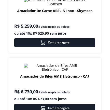
8
º
moedor
Amaciador De Carne ABSL-N Inox - Skymsen
9
º
prato
10
º
amassadeira
R$
5
.
259
,
00
à vista no pix ou boleto
ou até
10
x
R$
525
,
90
sem juros
Comprar agora
Amaciador de Bifes AMB Eletrônico - CAF
R$
6
.
730
,
00
à vista no pix ou boleto
ou até
10
x
R$
673
,
00
sem juros
Comprar agora