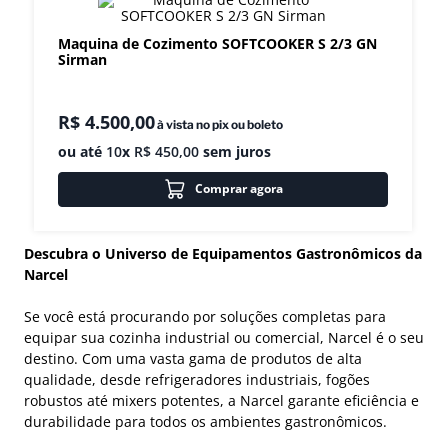
8
º
exaustor
Maquina de Cozimento SOFTCOOKER S 2/3 GN
Sirman
9
º
amassadeira
10
º
fritadeira
R$
4
.
500
,
00
à vista no pix ou boleto
ou até
10
x
R$
450
,
00
sem juros
Comprar agora
Descubra o Universo de Equipamentos Gastronômicos da
Narcel
Se você está procurando por soluções completas para
equipar sua cozinha industrial ou comercial, Narcel é o seu
destino. Com uma vasta gama de produtos de alta
qualidade, desde refrigeradores industriais, fogões
robustos até mixers potentes, a Narcel garante eficiência e
durabilidade para todos os ambientes gastronômicos.