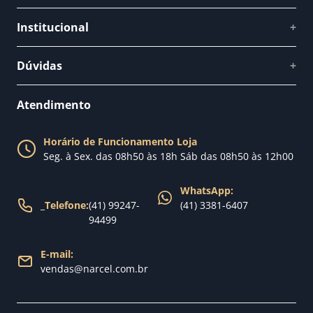
Institucional
+
Quem somos
Dúvidas
+
Como comprar
Perguntas Frequentes
Fale conosco
Atendimento
Política de Privacidade
Blog Narcel
Política de Trocas
Horário de Funcionamento Loja
Nossa loja
Seg. à Sex. das 08h50 às 18h Sáb das 08h50 às 12h00
Política de Entrega
WhatsApp:
_
Telefone:
(41) 99247-
(41) 3381-6407
94499
E-mail:
vendas@narcel.com.br