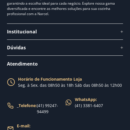
garantindo a escolha ideal para cada negócio. Explore nossa gama
diversificada e encontre as melhores soluções para sua cozinha
profissional com a Narcel.
Institucional
+
Quem somos
Dúvidas
+
Como comprar
Perguntas Frequentes
Fale conosco
Atendimento
Política de Privacidade
Blog Narcel
Política de Trocas
Horário de Funcionamento Loja
Nossa loja
Seg. à Sex. das 08h50 às 18h Sáb das 08h50 às 12h00
Política de Entrega
WhatsApp:
_
Telefone:
(41) 99247-
(41) 3381-6407
94499
E-mail: