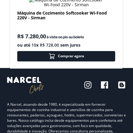
8
º
exaustor
Máquina de Cozimento Softcooker Wi-Food
220V - Sirman
9
º
amassadeira
10
º
fritadeira
R$
7
.
280
,
00
à vista no pix ou boleto
ou até
10
x
R$
728
,
00
sem juros
Comprar agora
A Narcel, atuando desde 1980, é especializada em fornecer
equipamentos de cozinha industrial e utensílios de cozinha para
restaurantes, padarias, açougues, hotéis, supermercados, sorveterias e
bares. Nosso catálogo inclui desde equipamentos para confeitaria até
soluções avançadas para gastronomia, com foco em qualidade,
durabilidade e inovação. Oferecemos consultoria personalizada,