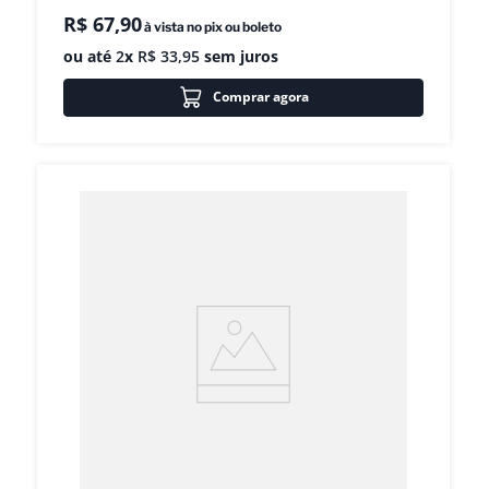
R$
67
,
90
à vista no pix ou boleto
ou até
2
x
R$
33
,
95
sem juros
Comprar agora