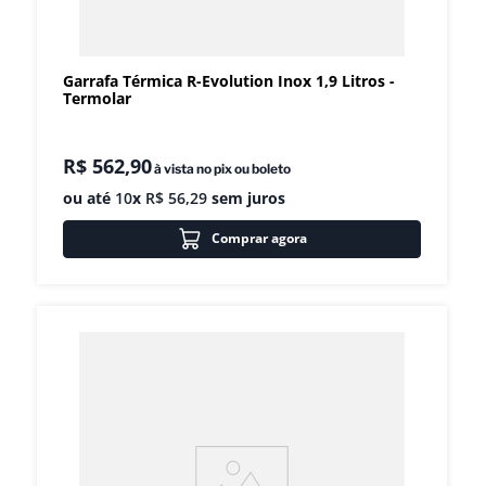
Garrafa Térmica R-Evolution Inox 1,9 Litros -
Termolar
R$
562
,
90
à vista no pix ou boleto
ou até
10
x
R$
56
,
29
sem juros
Comprar agora