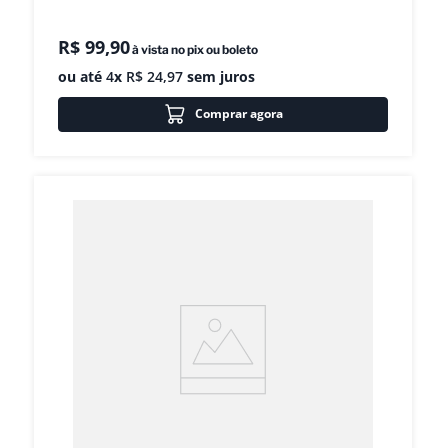
R$
99
,
90
à vista no pix ou boleto
ou até
4
x
R$
24
,
97
sem juros
Comprar agora