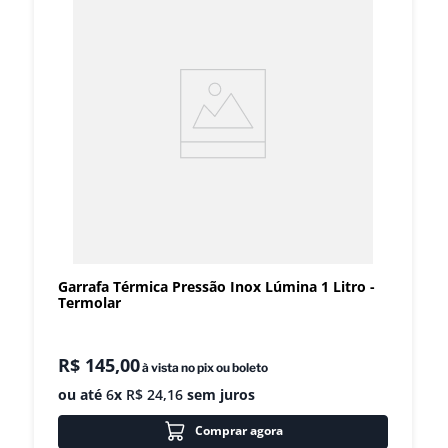
Garrafa Térmica Pressão Inox Lúmina 1 Litro -
Termolar
R$
145
,
00
à vista no pix ou boleto
ou até
6
x
R$
24
,
16
sem juros
Comprar agora