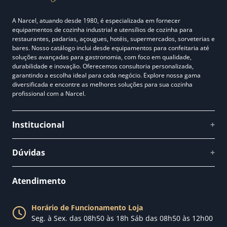
A Narcel, atuando desde 1980, é especializada em fornecer
equipamentos de cozinha industrial e utensílios de cozinha para
restaurantes, padarias, açougues, hotéis, supermercados, sorveterias e
bares. Nosso catálogo inclui desde equipamentos para confeitaria até
soluções avançadas para gastronomia, com foco em qualidade,
durabilidade e inovação. Oferecemos consultoria personalizada,
garantindo a escolha ideal para cada negócio. Explore nossa gama
diversificada e encontre as melhores soluções para sua cozinha
profissional com a Narcel.
Institucional
+
Quem somos
Dúvidas
+
Como comprar
Perguntas Frequentes
Fale conosco
Atendimento
Política de Privacidade
Blog Narcel
Política de Trocas
Horário de Funcionamento Loja
Nossa loja
Seg. à Sex. das 08h50 às 18h Sáb das 08h50 às 12h00
Política de Entrega