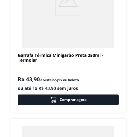
Garrafa Térmica Minigarbo Preta 250ml -
Termolar
R$
43
,
90
à vista no pix ou boleto
ou até
1
x
R$
43
,
90
sem juros
Comprar agora