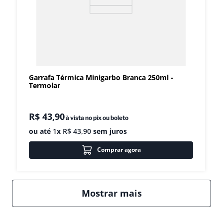
Garrafa Térmica Minigarbo Branca 250ml -
Termolar
R$
43
,
90
à vista no pix ou boleto
ou até
1
x
R$
43
,
90
sem juros
Comprar agora
Mostrar mais