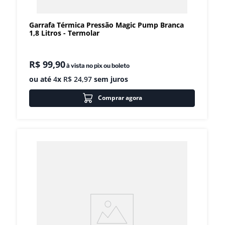
Garrafa Térmica Pressão Magic Pump Branca
1,8 Litros - Termolar
R$
99
,
90
à vista no pix ou boleto
ou até
4
x
R$
24
,
97
sem juros
Comprar agora