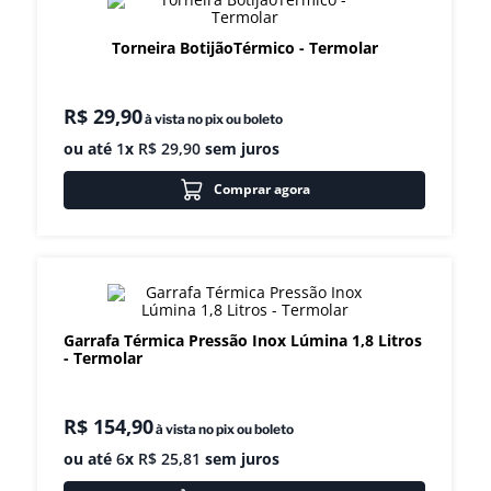
8
º
exaustor
Torneira BotijãoTérmico - Termolar
9
º
amassadeira
10
º
fritadeira
R$
29
,
90
à vista no pix ou boleto
ou até
1
x
R$
29
,
90
sem juros
Comprar agora
Garrafa Térmica Pressão Inox Lúmina 1,8 Litros
- Termolar
R$
154
,
90
à vista no pix ou boleto
ou até
6
x
R$
25
,
81
sem juros